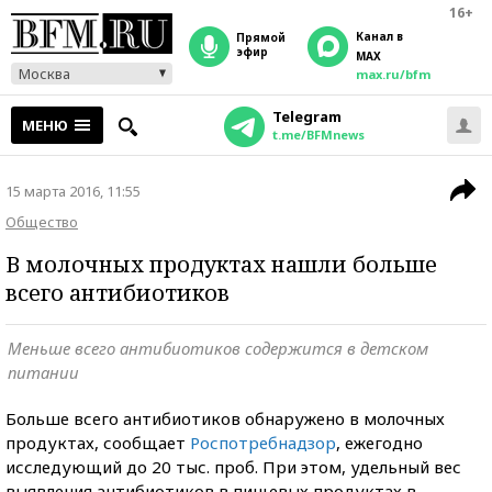
16+
Канал в
прямой
эфир
MAX
Москва
max.ru/bfm
Telegram
МЕНЮ
t.me/BFMnews
15 марта 2016, 11:55
Общество
В молочных продуктах нашли больше
всего антибиотиков
Меньше всего антибиотиков содержится в детском
питании
Больше всего антибиотиков обнаружено в молочных
продуктах, сообщает
Роспотребнадзор
, ежегодно
исследующий до 20 тыс. проб. При этом, удельный вес
выявления антибиотиков в пищевых продуктах в