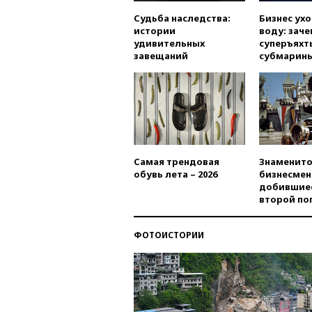
Судьба наследства:
Бизнес ух
истории
воду: заче
удивительных
суперъяхт
завещаний
субмарин
Самая трендовая
Знаменито
обувь лета – 2026
бизнесмен
добившиес
второй по
ФОТОИСТОРИИ