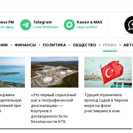
ness FM
Telegram
Канал в MAX
ой эфир
t.me/BFMnews
max.ru/bfm
НИИ
ФИНАНСЫ
ПОЛИТИКА
ОБЩЕСТВО
ПРАВО
АВТ
енджика
«Это первый серьезный
Турция ограничила
удительную
шаг к географической
проход судов в Черное
пляжей при
деэскалации» —
море на фоне
А
Кортунов о
участившихся атак
договоренности по
безопасности КТК