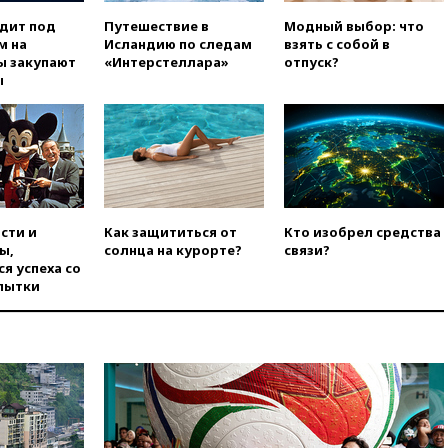
анонсировал скорое
одит под
Путешествие в
Модный выбор: что
соглашение о прекращении
м на
Исландию по следам
взять с собой в
огня США и Ирана
ы закупают
«Интерстеллара»
отпуск?
вчера, 22:15
Три человека
ы
получили ножевые ранения
при нападении в Чехии
вчера, 22:00
Путин поручил
выделить средства на новые
РЛС для Белгородской
области
вчера, 21:56
The Atlantic: Маск
сти и
Как защититься от
Кто изобрел средства
отказал Украине в
ы,
солнца на курорте?
связи?
использовании Starlink для
я успеха со
атак вглубь РФ
пытки
вчера, 21:35
После пожара на
складе в Брянске возбудили
уголовное дело
вчера, 21:26
Лидеры сборной
РФ по гимнастике получили
официальный отказ в визах от
Хорватии