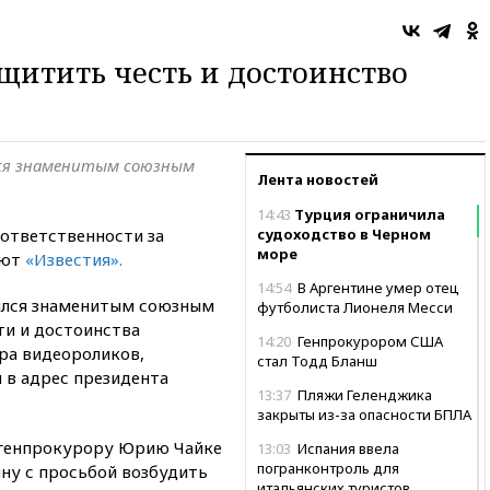
ащитить честь и достоинство
лся знаменитым союзным
Лента новостей
14:43
Турция ограничила
 ответственности за
судоходство в Черном
море
ают
«Известия».
14:54
В Аргентине умер отец
ился знаменитым союзным
футболиста Лионеля Месси
ти и достоинства
14:20
Генпрокурором США
ра видеороликов,
стал Тодд Бланш
 в адрес президента
13:37
Пляжи Геленджика
закрыты из-за опасности БПЛА
 генпрокурору Юрию Чайке
13:03
Испания ввела
погранконтроль для
ину с просьбой возбудить
итальянских туристов