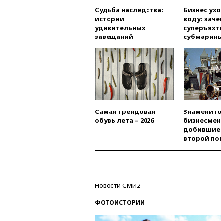
Судьба наследства:
Бизнес ух
истории
воду: заче
удивительных
суперъяхт
завещаний
субмарин
Самая трендовая
Знаменито
обувь лета – 2026
бизнесмен
добившиес
второй по
Новости СМИ2
ФОТОИСТОРИИ