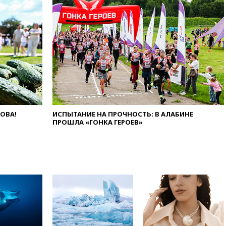
отпустить его с круглого стола
в Госдепе, чтобы «вести
войну»
01:35
Мигрант погиб при
попытке попасть из Марокко в
Сеуту на параплане
00:30
FT: ЕС не готов принять в
блок Украину из-за уровня
коррупции
вчера, 23:35
Лукашенко
объяснил экономическую
ЛОВА!
ИСПЫТАНИЕ НА ПРОЧНОСТЬ: В АЛАБИНЕ
выгоду безвизового режима с
ПРОШЛА «ГОНКА ГЕРОЕВ»
ЕС
вчера, 22:59
На башню
ресторана «Армения» в
Москве вернут утраченную
скульптуру балерины
вчера, 22:45
Литовец
протаранил погранпункт при
попытке попасть в Россию
вчера, 22:28
Бессент