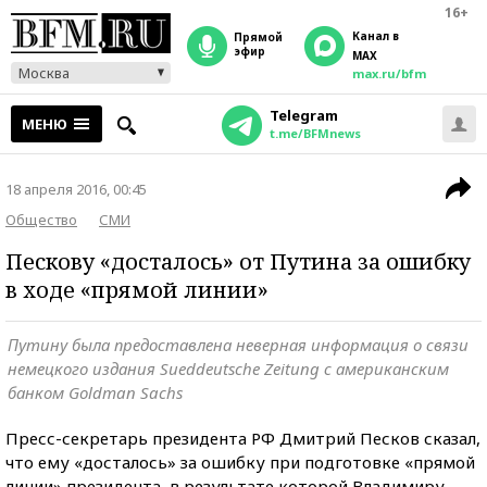
16+
Канал в
прямой
эфир
MAX
Москва
max.ru/bfm
Telegram
МЕНЮ
t.me/BFMnews
18 апреля 2016, 00:45
Общество
СМИ
Пескову «досталось» от Путина за ошибку
в ходе «прямой линии»
Путину была предоставлена неверная информация о связи
немецкого издания Sueddeutsche Zeitung с американским
банком Goldman Sachs
Пресс-секретарь президента РФ Дмитрий Песков сказал,
что ему «досталось» за ошибку при подготовке «прямой
линии» президента, в результате которой Владимиру