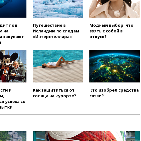
использовании Starlink для
атак вглубь РФ
вчера, 21:35
После пожара на
одит под
Путешествие в
Модный выбор: что
складе в Брянске возбудили
м на
Исландию по следам
взять с собой в
уголовное дело
ы закупают
«Интерстеллара»
отпуск?
вчера, 21:26
Лидеры сборной
ы
РФ по гимнастике получили
официальный отказ в визах от
Хорватии
вчера, 21:15
Пентагон
опубликовал 16 новых видео с
НЛО
вчера, 21:00
На границе
сти и
Как защититься от
Кто изобрел средства
Украины с Польшей скопилось
ы,
солнца на курорте?
связи?
свыше 6,5 тысячи грузовиков
я успеха со
пытки
вчера, 20:53
Швыдкой:
«Интервидение» точно
пройдет в 2026 году
вчера, 20:45
ПВО за день
сбила еще 75 украинских