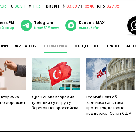
7.96
€
88.91
¥
11.51
BRENT
$
83.89
/ ₽
6540
RTS
827.75
ness FM
Telegram
Канал в MAX
ой эфир
t.me/BFMnews
max.ru/bfm
НИИ
ФИНАНСЫ
ПОЛИТИКА
ОБЩЕСТВО
ПРАВО
АВТ
 вторичка
Дрон снова повредил
Георгий Бовт об
но дорожает
турецкий сухогруз у
«адских» санкциях
берегов Новороссийска
против РФ, которые
поддержал Сенат США