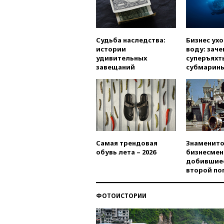
Судьба наследства:
Бизнес ух
истории
воду: заче
удивительных
суперъяхт
завещаний
субмарин
Самая трендовая
Знаменито
обувь лета – 2026
бизнесмен
добившиес
второй по
ФОТОИСТОРИИ