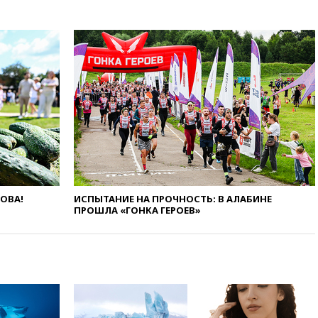
ЕС
вчера, 22:59
На башню
ресторана «Армения» в
Москве вернут утраченную
скульптуру балерины
вчера, 22:45
Литовец
протаранил погранпункт при
попытке попасть в Россию
вчера, 22:28
Бессент
анонсировал скорое
соглашение о прекращении
огня США и Ирана
вчера, 22:15
Три человека
ЛОВА!
ИСПЫТАНИЕ НА ПРОЧНОСТЬ: В АЛАБИНЕ
получили ножевые ранения
ПРОШЛА «ГОНКА ГЕРОЕВ»
при нападении в Чехии
вчера, 22:00
Путин поручил
выделить средства на новые
РЛС для Белгородской
области
вчера, 21:56
The Atlantic: Маск
отказал Украине в