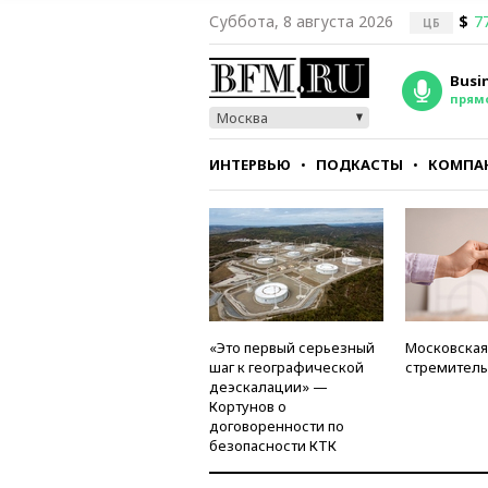
Суббота, 8 августа 2026
$
7
ЦБ
Busi
прям
Москва
ИНТЕРВЬЮ
ПОДКАСТЫ
КОМПА
СТИЛЬ
ТЕСТЫ
«Это первый серьезный
Московская
шаг к географической
стремитель
деэскалации» —
Кортунов о
договоренности по
безопасности КТК