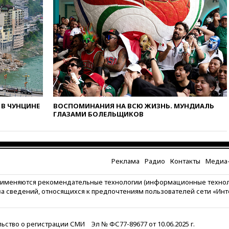
беспилотников над Россией
вчера, 20:35
Велосипедист
погиб при атаке FPV-дрона в
Белгородской области
вчера, 20:30
Лидию Невзорову
заочно арестовали по делу о
финансировании
экстремизма
вчера, 20:20
Суд США
В ЧУНЦИНЕ
ВОСПОМИНАНИЯ НА ВСЮ ЖИЗНЬ. МУНДИАЛЬ
постановил остановить
ГЛАЗАМИ БОЛЕЛЬЩИКОВ
строительство бального зала в
Белом доме
вчера, 20:15
Сенат США
одобрил ужесточение
санкций против России и
Реклама
Радио
Контакты
Медиа-
Ирана
рименяются рекомендательные технологии (информационные техно
вчера, 20:00
СК возбудил дело
за сведений, относящихся к предпочтениям пользователей сети «Ин
против журналистки Катерины
Гордеевой о фейках о ВС
России
ьство о регистрации СМИ
Эл № ФС77-89677 от 10.06.2025 г.
вчера, 19:45
ISU предоставил