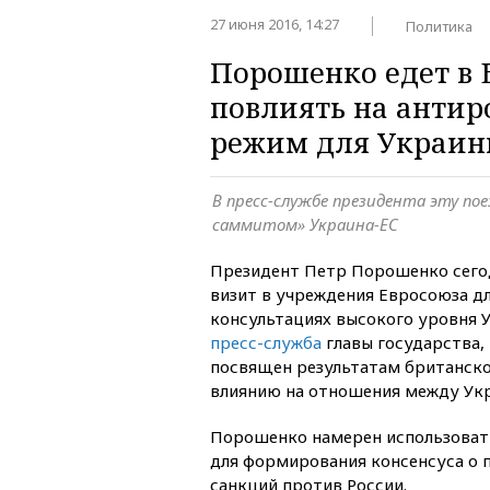
27 июня 2016, 14:27
Политика
Порошенко едет в 
повлиять на антир
режим для Украи
В пресс-службе президента эту по
саммитом» Украина-ЕС
Президент Петр Порошенко сего
визит в учреждения Евросоюза дл
консультациях высокого уровня 
пресс-служба
главы государства,
посвящен результатам британско
влиянию на отношения между Укр
Порошенко намерен использоват
для формирования консенсуса о 
санкций против России.