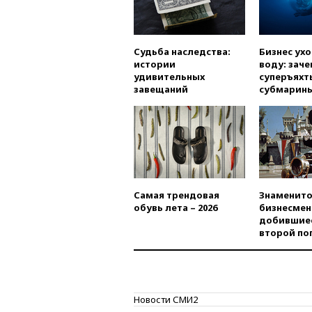
Судьба наследства:
Бизнес ух
истории
воду: заче
удивительных
суперъяхт
завещаний
субмарин
Самая трендовая
Знаменито
обувь лета – 2026
бизнесмен
добившиес
второй по
Новости СМИ2