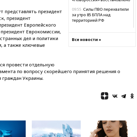
09:55
Силы ПВО перехватили
ут представлять президент
за утро 85 БПЛА над
ск, президент
территорией РФ
президент Европейского
09:25
Ильский НПЗ на Кубани
-президент Еврокомиссии,
загорелся после падения
остранных дел и политики
Все новости »
обломков дрона
, а также ключевые
08:57
Собянин сообщил о
девяти БПЛА, сбитых на
подлете к Москве
ся провести отдельную
08:42
Силы ПВО сбили почти
амента по вопросу скорейшего принятия решения о
400 БПЛА над российскими
я граждан Украины.
регионами
08:16
Лукашенко призвал
белорусов покупать избы в
селах
07:30
Нигерия стала
крупнейшим поставщиком
авиатоплива в Европу
06:30
США и Колумбия