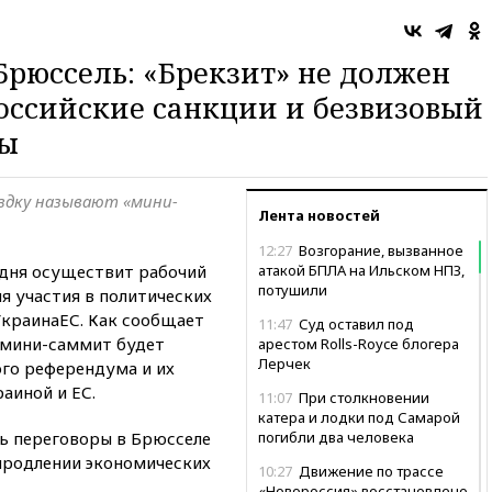
Брюссель: «Брекзит» не должен
оссийские санкции и безвизовый
ны
ездку называют «мини-
Лента новостей
12:27
Возгорание, вызванное
дня осуществит рабочий
атакой БПЛА на Ильском НПЗ,
потушили
я участия в политических
УкраинаЕС. Как сообщает
11:47
Суд оставил под
 мини-саммит будет
арестом Rolls-Royce блогера
Лерчек
го референдума и их
аиной и ЕС.
11:07
При столкновении
катера и лодки под Самарой
ь переговоры в Брюсселе
погибли два человека
продлении экономических
10:27
Движение по трассе
«Новороссия» восстановлено