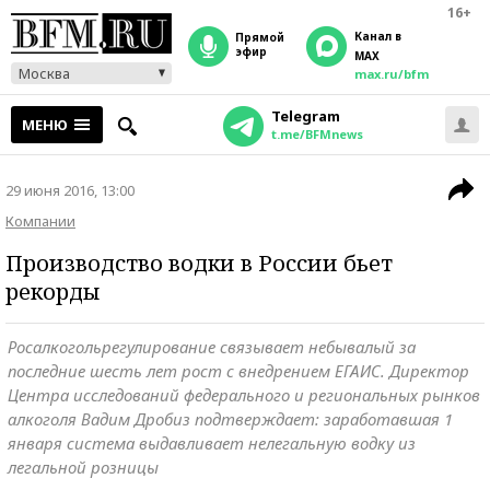
16+
Канал в
прямой
эфир
MAX
Москва
max.ru/bfm
Telegram
МЕНЮ
t.me/BFMnews
29 июня 2016, 13:00
Компании
Производство водки в России бьет
рекорды
Росалкогольрегулирование связывает небывалый за
последние шесть лет рост с внедрением ЕГАИС. Директор
Центра исследований федерального и региональных рынков
алкоголя Вадим Дробиз подтверждает: заработавшая 1
января система выдавливает нелегальную водку из
легальной розницы