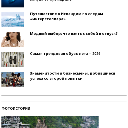
Путешествие в Исландию по следам
«Интерстеллара»
Модный выбор: что взять с собой в отпуск?
Самая трендовая обувь лета – 2026
Знаменитости и бизнесмены, добившиеся
успеха со второй попытки
Как защититься от солнца на курорте?
ФОТОИСТОРИИ
Кто изобрел средства связи?