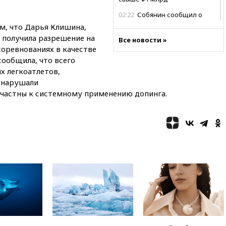
02:22
Собянин сообщил о
высоких темпах строительства
ом, что Дарья Клишина,
недвижимости в Москве
 получила разрешение на
Все новости »
оревнованиях в качестве
01:20
Россиянин в среднем
съедает несколько арбузов за
сообщила, что всего
сезон
х легкоатлетов,
 нарушали
00:25
В Красноярском крае
идут поиски семьи, пропавшей
ичастны к системному применению допинга.
во время сплава
вчера, 23:30
Жителя Нижнего
Тагила арестовали за реакции
в Теlegram
вчера, 22:50
Российский
режиссер Кирилл Соколов
снимет триллер для Netflix
вчера, 22:20
Турция призвала
к мораторию на удары по
торговым судам в Черном
море