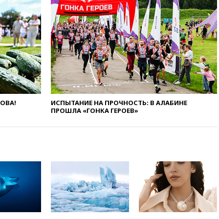
Москву и Киев
вчера, 17:43
«Тиса» выдвинула
экс-председателя Верховного
суда на пост президента
Венгрии
вчера, 16:50
Politico: «Газовая
авантюра Германии ставит под
угрозу европейскую зиму»
вчера, 16:16
Беспилотник
ЛОВА!
ИСПЫТАНИЕ НА ПРОЧНОСТЬ: В АЛАБИНЕ
взорвался вблизи
ПРОШЛА «ГОНКА ГЕРОЕВ»
газопровода в Болгарии
вчера, 15:25
При атаке БПЛА в
Белгородской области погиб
мирный житель
вчера, 14:54
В Аргентине умер
отец футболиста Лионеля
Месси
вчера, 14:43
Турция
ограничила судоходство в
Черном море