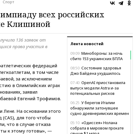
Спорт
лимпиаду всех российских
оме Клишиной
лучила 136 заявок от
Лента новостей
щихся права участия в
09:09
Минобороны: за ночь
сбито 153 украинских БПЛА
оатлетических федераций
08:50
Состояние здоровья
легкоатлетам, в том числе
Джо Байдена ухудшилось
аевой, за исключением
07:40
OpenAI приостановила
астию в Олимпийских играх
выпуск модели Astra и-за
нованиях, заявил
потенциальных рисков
баевой Евгений Трофимов.
06:25
У берегов Италии
обнаружили затонувшее
и Лене. На основании этого
судно древнеримских времен
 (CAS), для того чтобы
05:10
«Одиссея» Нолана
и, что в случае отказа
собрала в мировом прокате
сты к этому готовы», —
свыше $1 млрд