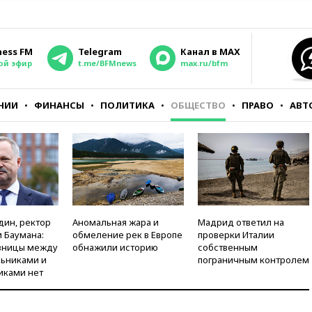
ness FM
Telegram
Канал в MAX
ой эфир
t.me/BFMnews
max.ru/bfm
НИИ
ФИНАНСЫ
ПОЛИТИКА
ОБЩЕСТВО
ПРАВО
АВТ
дин, ректор
Аномальная жара и
Мадрид ответил на
 Баумана:
обмеление рек в Европе
проверки Италии
зницы между
обнажили историю
собственным
ьниками и
пограничным контролем
иками нет