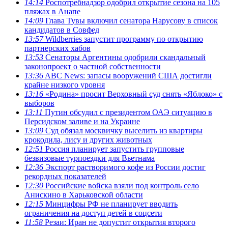
14:14
Роспотребнадзор одобрил открытие сезона на 105
пляжах в Анапе
14:09
Глава Тувы включил сенатора Нарусову в список
кандидатов в Совфед
13:57
Wildberries запустит программу по открытию
партнерских хабов
13:53
Сенаторы Аргентины одобрили скандальный
законопроект о частной собственности
13:36
ABC News: запасы вооружений США достигли
крайне низкого уровня
13:16
«Родина» просит Верховный суд снять «Яблоко» с
выборов
13:11
Путин обсудил с президентом ОАЭ ситуацию в
Персидском заливе и на Украине
13:09
Суд обязал москвичку выселить из квартиры
крокодила, лису и других животных
12:51
Россия планирует запустить групповые
безвизовые турпоездки для Вьетнама
12:36
Экспорт растворимого кофе из России достиг
рекордных показателей
12:30
Российские войска взяли под контроль село
Анискино в Харьковской области
12:15
Минцифры РФ не планирует вводить
ограничения на доступ детей в соцсети
11:58
Резаи: Иран не допустит открытия второго