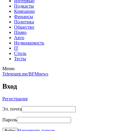
Интервью
Подкасты
Компании
Финансы
Политика
Общество
Право
Авто
Недвижимость
IT
Стиль
Тесты
Меню
Telegram
t.me/BFMnews
Вход
Регистрация
Эл. почта
Пароль
Напомнить пароль
Войти