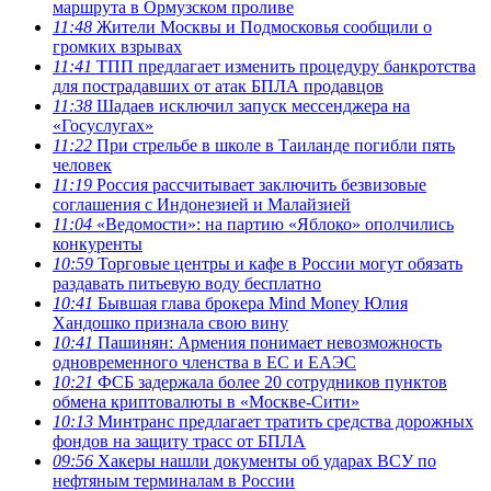
маршрута в Ормузском проливе
11:48
Жители Москвы и Подмосковья сообщили о
громких взрывах
11:41
ТПП предлагает изменить процедуру банкротства
для пострадавших от атак БПЛА продавцов
11:38
Шадаев исключил запуск мессенджера на
«Госуслугах»
11:22
При стрельбе в школе в Таиланде погибли пять
человек
11:19
Россия рассчитывает заключить безвизовые
соглашения с Индонезией и Малайзией
11:04
«Ведомости»: на партию «Яблоко» ополчились
конкуренты
10:59
Торговые центры и кафе в России могут обязать
раздавать питьевую воду бесплатно
10:41
Бывшая глава брокера Mind Money Юлия
Хандошко признала свою вину
10:41
Пашинян: Армения понимает невозможность
одновременного членства в ЕС и ЕАЭС
10:21
ФСБ задержала более 20 сотрудников пунктов
обмена криптовалюты в «Москве-Сити»
10:13
Минтранс предлагает тратить средства дорожных
фондов на защиту трасс от БПЛА
09:56
Хакеры нашли документы об ударах ВСУ по
нефтяным терминалам в России