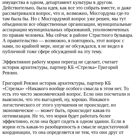
имущества в одном, департамент культуры в другом.
Действительно, была идея, как все это собрать вместе, и даже
рассматривался вопрос, что и, возможно, Мосгордума где-то
там была бы. Но с Мосгордумой вопрос уже решен, мы тут
объединили все общественные организации, муниципальные
ассоциации муниципальных образований, уполномоченных
по правам человека. Мы сейчас в районе Страстного бульвара.
А правительство — возможно, я повторюсь, этот вопрос с
нами, по крайней мере, нигде не обсуждался, я не видел в
публичной тоже сфере обсуждений на эту тему.
Эффективнее работу мэрии переезд не сделает, считает
историк архитектуры, партнер КБ «Стрелка» Григорий
Ревзин.
Григорий Ревзин
историк архитектуры, партнер КБ
«Стрелка»
«Никакого вообще особого смысла в этом нет. То
есть это чисто экономический вопрос. Если они посчитали и
выяснили, что это выгодней, ну, хорошо. Никакого
логистического от этого улучшения не происходит, но
экономическое — может быть, происходит какая-то
оптимизация. Не то, что мэрия будет работать более
эффективно, если она будет сидеть в одном здании. Если в
мэрии есть какая-то разобщенность в смысле недостаточной
координации, то она определяется не тем, что они друг от