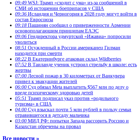
09:49
WSJ: Трамп «сходит с ума» из-за сообщений в
СМИ об истощении боеприпасов у США
09:36
Исландия и Черногория в 2028 году могут войти в
состав Евросоюза
09:18
Пашинян сообщил о приверженности Армении
основополагающим принципам ЕАЭС
09:06
Гендиректора удмуртской «Ижавиа» попросили
уволиться
08:51
Осужденный в России американец Гилман
находится при смерти
08:22
В Екатеринбурге атакован склад Wildberries
07:52
В Таиланде ученик устроил стрельбу в школе: есть
жертвы
07:00
Лесной пожар в 30 километрах от Ванкувера
привел к эвакуации жителей
06:00
Суд обязал Meta выплатить $567 млн по делу о
вреде психическому здоровью детей
05:51
Трамп подписал указ против «родильного
туризма» в США
04:00
Суд взыскал почти 5 млн рублей в пользу семьи
отравившегося в детсаду мальчика
03:00
МИД РФ: попытки Запада рассорить Россию и
Казахстан обречены на провал
Все новости »