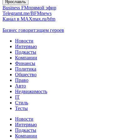
Ярославль
Business FM
прямой эфир
Telegram
t.me/BFMnews
Канал в MAX
max.ru/bfm
Бизнес говорит:
ищем героев
Новости
Интервью
Подкасты
Компании
Финансы
Политика
Общество
Право
Авто
Недвижимость
IT
Стиль
Тесты
Новости
Интервью
Подкасты
Компании