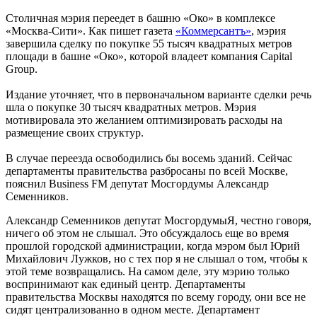
Столичная мэрия переедет в башню «Око» в комплексе
«Москва-Сити». Как пишет газета
«Коммерсантъ»
, мэрия
завершила сделку по покупке 55 тысяч квадратных метров
площади в башне «Око», которой владеет компания Capital
Group.
Издание уточняет, что в первоначальном варианте сделки речь
шла о покупке 30 тысяч квадратных метров. Мэрия
мотивировала это желанием оптимизировать расходы на
размещение своих структур.
В случае переезда освободились бы восемь зданий. Сейчас
департаменты правительства разбросаны по всей Москве,
пояснил Business FM депутат Мосгордумы Александр
Семенников.
Александр Семенников
депутат Мосгордумы
Я, честно говоря,
ничего об этом не слышал. Это обсуждалось еще во время
прошлой городской администрации, когда мэром был Юрий
Михайлович Лужков, но с тех пор я не слышал о том, чтобы к
этой теме возвращались. На самом деле, эту мэрию только
воспринимают как единый центр. Департаменты
правительства Москвы находятся по всему городу, они все не
сидят централизованно в одном месте. Департамент