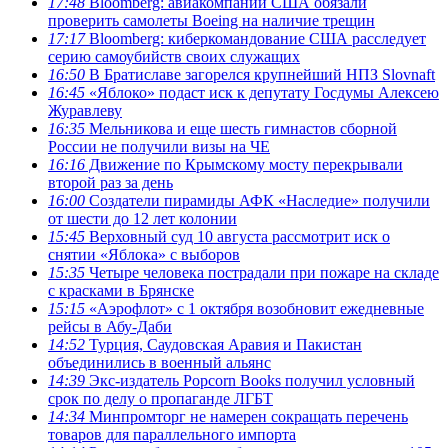
17:48
Bloomberg: авиакомпании США обязали
проверить самолеты Boeing на наличие трещин
17:17
Bloomberg: киберкомандование США расследует
серию самоубийств своих служащих
16:50
В Братиславе загорелся крупнейший НПЗ Slovnaft
16:45
«Яблоко» подаст иск к депутату Госдумы Алексею
Журавлеву
16:35
Мельникова и еще шесть гимнастов сборной
России не получили визы на ЧЕ
16:16
Движение по Крымскому мосту перекрывали
второй раз за день
16:00
Создатели пирамиды АФК «Наследие» получили
от шести до 12 лет колонии
15:45
Верховный суд 10 августа рассмотрит иск о
снятии «Яблока» с выборов
15:35
Четыре человека пострадали при пожаре на складе
с красками в Брянске
15:15
«Аэрофлот» с 1 октября возобновит ежедневные
рейсы в Абу-Даби
14:52
Турция, Саудовская Аравия и Пакистан
объединились в военный альянс
14:39
Экс-издатель Popcorn Books получил условный
срок по делу о пропаганде ЛГБТ
14:34
Минпромторг не намерен сокращать перечень
товаров для параллельного импорта