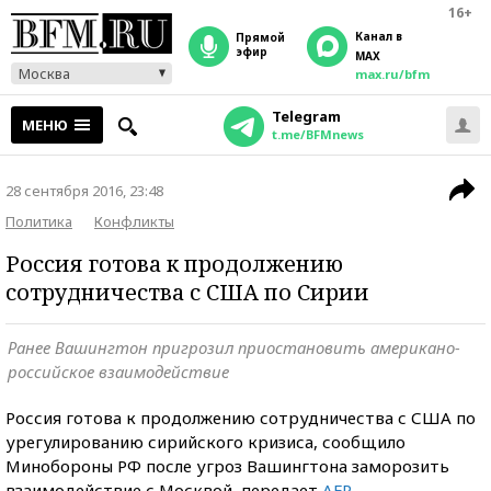
16+
Канал в
прямой
эфир
MAX
Москва
max.ru/bfm
Telegram
МЕНЮ
t.me/BFMnews
28 сентября 2016, 23:48
Политика
Конфликты
Россия готова к продолжению
сотрудничества с США по Сирии
Ранее Вашингтон пригрозил приостановить американо-
российское взаимодействие
Россия готова к продолжению сотрудничества с США по
урегулированию сирийского кризиса, сообщило
Минобороны РФ после угроз Вашингтона заморозить
взаимодействие с Москвой, передает
AFP.