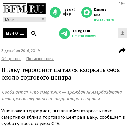
16+
Канал в
прямой
эфир
MAX
Москва
max.ru/bfm
Telegram
МЕНЮ
t.me/BFMnews
3 декабря 2016, 20:19
Общество
Происшествия
В Баку террорист пытался взорвать себя
около торгового центра
Сообщается, что смертник — гражданин Азербайджана,
планировал теракты на территории страны
Уничтожен террорист, пытавшийся взорвать пояс
смертника вблизи торгового центра в Баку, сообщает в
субботу пресс-служба СГБ.