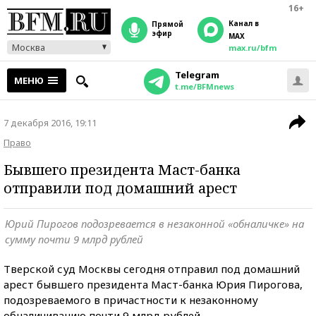
16+
Канал в
прямой
эфир
MAX
Москва
max.ru/bfm
Telegram
МЕНЮ
t.me/BFMnews
7 декабря 2016, 19:11
Право
Бывшего президента Маст-банка
отправили под домашний арест
Юрий Пирогов подозревается в незаконной «обналичке» на
сумму почти 9 млрд рублей
Тверской суд Москвы сегодня отправил под домашний
арест бывшего президента Маст-банка Юрия Пирогова,
подозреваемого в причастности к незаконному
обналичиванию почти 9 млрд рублей.