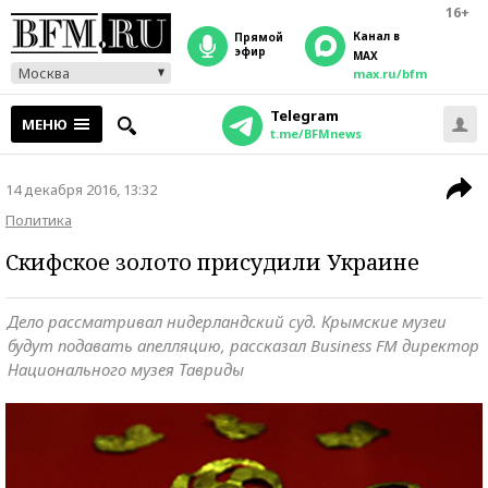
16+
Канал в
прямой
эфир
MAX
Москва
max.ru/bfm
Telegram
МЕНЮ
t.me/BFMnews
14 декабря 2016, 13:32
Политика
Скифское золото присудили Украине
Дело рассматривал нидерландский суд. Крымские музеи
будут подавать апелляцию, рассказал Business FM директор
Национального музея Тавриды