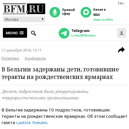
16+
Канал в
прямой
эфир
MAX
Москва
max.ru/bfm
Telegram
МЕНЮ
t.me/BFMnews
17 декабря 2016, 13:11
Политика
Конфликты
В Бельгии задержаны дети, готовившие
теракты на рождественских ярмарках
Десять подростков были рекрутированы
террористическими организациями
В Бельгии задержаны 10 подростков, готовивших
теракты на рождественских ярмарках. Об этом сообщает
газета
Laatste Nieuws
.