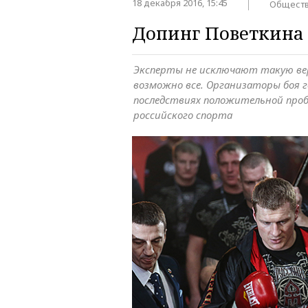
18 декабря 2016, 15:45
Общест
Допинг Поветкина
Эксперты не исключают такую верс
возможно все. Организаторы боя 
последствиях положительной пробы
российского спорта