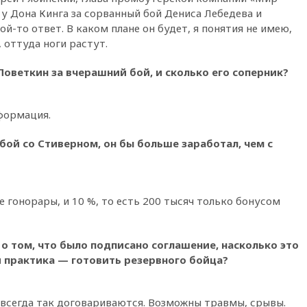
 у Дона Кинга за сорванный бой Дениса Лебедева и
вчера, 22:15
Путин заслушал
й-то ответ. В каком плане он будет, я понятия не имею,
доклад о ситуации на
добропольском направлении
 оттуда ноги растут.
вчера, 21:58
Генпрокуратура
Поветкин за вчерашний бой, и сколько его соперник?
признала нежелательным в
РФ американский Human
Rights Foundation
формация.
вчера, 21:35
«Аэрофлот»
отменяет часть рейсов в Сочи
 бой со Стиверном, он бы больше заработал, чем с
и Геленджик
вчера, 21:25
Руслан Терновой
выиграл золото чемпионата
Европы в прыжках с 10-
е гонорары, и 10 %, то есть 200 тысяч только бонусом
метровой вышки
вчера, 21:10
РФ не получала
обращений о прекращении
 о том, что было подписано соглашение, насколько это
концессии строительства ж/д
 практика — готовить резервного бойца?
в Армении
вчера, 21:00
В России вновь
обсуждают эксперимент по
всегда так договариваются. Возможны травмы, срывы.
онлайн-продаже алкоголя