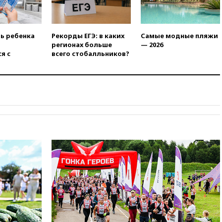
вчера, 17:35
Шесть человек
пострадали при ударе ВСУ по
автобусу в Запорожской
области
ть ребенка
Рекорды ЕГЭ: в каких
Самые модные пляжи
вчера, 17:25
В аэропортах
регионах больше
— 2026
Сочи и Геленджика сняты
я с
всего стобалльников?
ограничения
вчера, 17:17
Власти РФ
помогут пострадавшему от
атак на склады Wildberries
бизнесу
вчера, 16:55
Экс-директору
Popcorn Books запросили
четыре года условно
вчера, 16:46
ЦБ:
международные резервы
России снизились
вчера, 16:35
На
восстановление Херсонской
области направят 6,8 млрд
рублей