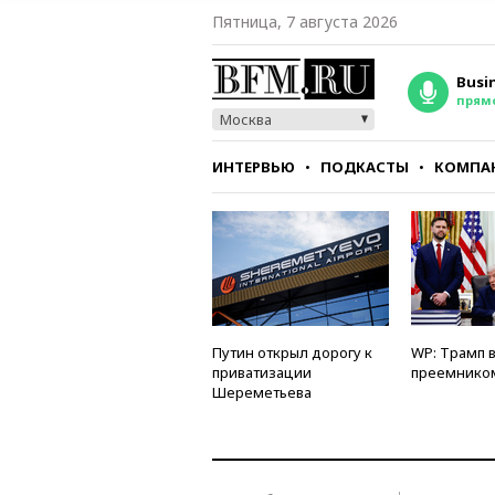
Пятница, 7 августа 2026
Busi
прям
Москва
ИНТЕРВЬЮ
ПОДКАСТЫ
КОМПА
СТИЛЬ
ТЕСТЫ
Путин открыл дорогу к
WP: Трамп 
приватизации
преемнико
Шереметьева