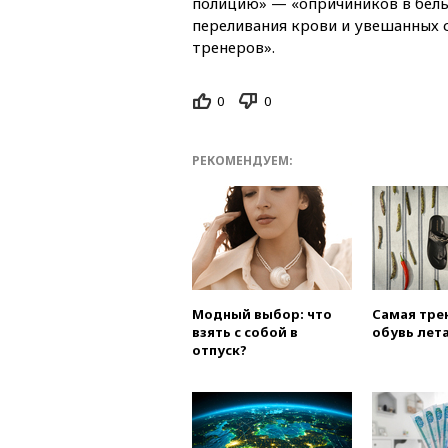
полицию» — «опричиников в белы
переливания крови и увешанных
тренеров».
0
0
РЕКОМЕНДУЕМ:
Модный выбор: что
Самая тре
взять с собой в
обувь лета
отпуск?