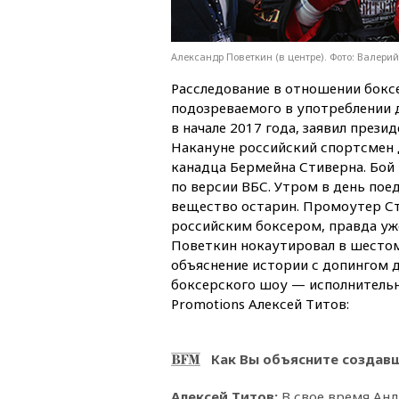
Александр Поветкин (в центре). Фото: Валер
Расследование в отношении бокс
подозреваемого в употреблении 
в начале 2017 года, заявил през
Накануне российский спортсмен 
канадца Бермейна Стиверна. Бой 
по версии ВБС. Утром в день по
вещество остарин. Промоутер Ст
российским боксером, правда уж
Поветкин нокаутировал в шестом 
объяснение истории с допингом д
боксерского шоу — исполнительн
Promotions Алексей Титов:
Как Вы объясните создав
Алексей Титов:
В свое время Ан