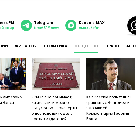
ness FM
Telegram
Канал в MAX
ой эфир
t.me/BFMnews
max.ru/bfm
НИИ
ФИНАНСЫ
ПОЛИТИКА
ОБЩЕСТВО
ПРАВО
АВТ
видит своим
«Рынок не понимает,
Как Россию попытались
м Вэнса
какие книги можно
сравнить с Венгрией и
выпускать» — эксперты
Словакией.
о последствиях дела
Комментарий Георгия
против издателей
Бовта