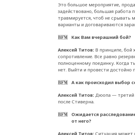
Это большое мероприятие, прода
задействовано, большая работа п
травмируется, чтоб не срывать м
варианты и договариваются зара
Как Вам вчерашний бой?
Алексей Титов:
В принципе, бой 
сопротивление. Все равно резервн
полноценному поединку. Когда ты
нет. Выйти и провести достойно 
А как происходил выбор с
Алексей Титов:
Дюопа — третий н
после Стиверна.
Ожидается расследование,
от него?
Алексей Титов:
Ситуация может р