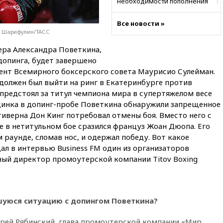
необходимости пополнения
арсенала США
Все новости »
вчера, 23:28
Слуцкий призвал
ий Шарифулин/ТАСС
признать «Яблоко»
нежелательной организацией
ера Александра Поветкина,
вчера, 23:15
В Смоленске
допинга, будет завершено
ребенок и женщина погибли
идент Всемирного боксерского совета Маурисио Сулейман.
при падении деревьев во
должен был выйти на ринг в Екатеринбурге против
время урагана
предстоял за титул чемпиона мира в супертяжелом весе
вчера, 22:55
В Москве в
единка в допинг-пробе Поветкина обнаружили запрещенное
пятницу ожидаются ливни
иверна Дон Кинг потребовал отмены боя. Вместо него с
е в нетитульном бое сразился француз Жоан Дюопа. Его
вчера, 22:35
Винисиус
продлил контракт с «Реалом»
раунде, сломав нос, и одержал победу. Вот какое
до 2032 года
ал в интервью Business FM один из организаторов
ый директор промоутерской компании Titov Boxing
вчера, 22:28
Отказаться от
российского гражданства
станет значительно дороже
вчера, 22:20
Путин назвал 76-ю
шуюся ситуацию с допингом Поветкина?
гвардейскую десантно-
штурмовую дивизию
легендарной
дрей Рябинский, глава промоутерской компании «Мир