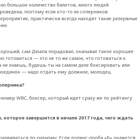
но большое количество билетов, много людей
вчера, 20:45
Матвиенко:
роведена, поэтому если кто-то из соперников
россиянам могут
ероприятие, практически всегда находят такие резервные
рекомендовать не посещать
нее.
Армению
вчера, 20:35
ПВО за день
сбила еще 281 украинский
беспилотник над Россией
хороший, сам Дюапа порадовал, оказывал такое хорошее
вчера, 20:27
Ямпольская
о готовиться — это не то же самое, что готовиться к
призвала оптимизировать
 не знаешь, будешь ты на самом деле боксировать или
олимпиады для поступления в
поединок — надо отдать ему должное, молодец.
вузы
вчера, 20:15
Минтранс
оперника?
предложил оплачивать
защиту дорог от БПЛА из
омер WBC, боксер, который идет сразу же по рейтингу
средств на ремонт
вчера, 20:00
Зеленский 8
августа посетит Сербию с
 которое завершится в начале 2017 года, чего ждать
официальным визитом
вчера, 19:58
В Госдуму будет
внесен законопроект об
азвиваться по-разному. Если допинг-проба «Б» окажется