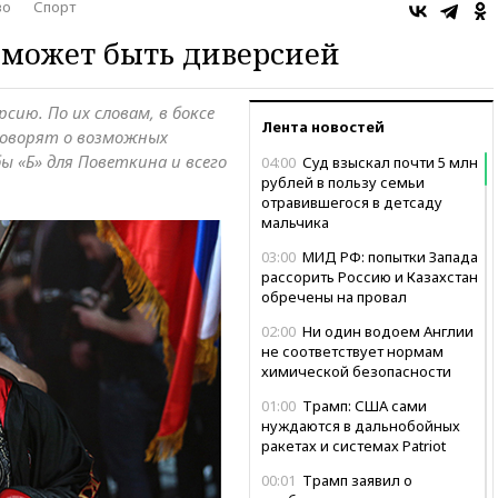
во
Спорт
 может быть диверсией
ию. По их словам, в боксе
Лента новостей
говорят о возможных
 «Б» для Поветкина и всего
04:00
Суд взыскал почти 5 млн
рублей в пользу семьи
отравившегося в детсаду
мальчика
03:00
МИД РФ: попытки Запада
рассорить Россию и Казахстан
обречены на провал
02:00
Ни один водоем Англии
не соответствует нормам
химической безопасности
01:00
Трамп: США сами
нуждаются в дальнобойных
ракетах и системах Patriot
00:01
Трамп заявил о