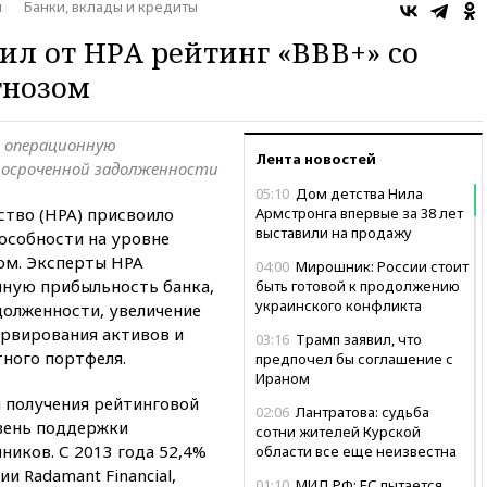
ы
Банки, вклады и кредиты
ил от НРА рейтинг «ВВВ+» со
нозом​
 операционную
Лента новостей
росроченной задолженности
05:10
Дом детства Нила
ство (НРА) присвоило
Армстронга впервые за 38 лет
выставили на продажу
особности на уровне
ом. Эксперты НРА
04:00
Мирошник: России стоит
нную прибыльность банка,
быть готовой к продолжению
украинского конфликта
долженности, увеличение
рвирования активов и
03:16
Трамп заявил, что
тного портфеля.
предпочел бы соглашение с
Ираном
 получения рейтинговой
02:06
Лантратова: судьба
вень поддержки
сотни жителей Курской
ников. С 2013 года 52,4%
области все еще неизвестна
и Radamant Financial,
01:10
МИД РФ: ЕС пытается