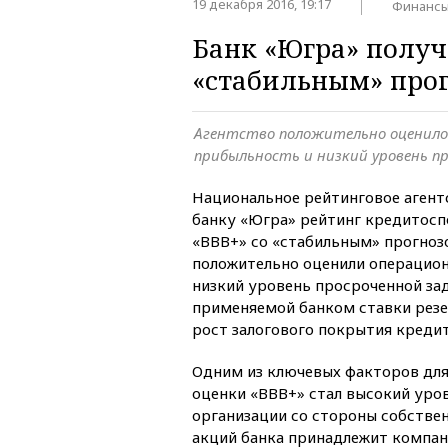
19 декабря 2016, 19:17
Финанс
Банк «Югра» получ
«стабильным» прог
Агентство положительно оценило
прибыльность и низкий уровень п
Национальное рейтинговое агент
банку «Югра» рейтинг кредитосп
«ВВВ+» со «стабильным» прогноз
положительно оценили операцио
низкий уровень просроченной за
применяемой банком ставки резе
рост залогового покрытия креди
Одним из ключевых факторов для
оценки «ВВВ+» стал высокий уро
организации со стороны собствен
акций банка принадлежит компани