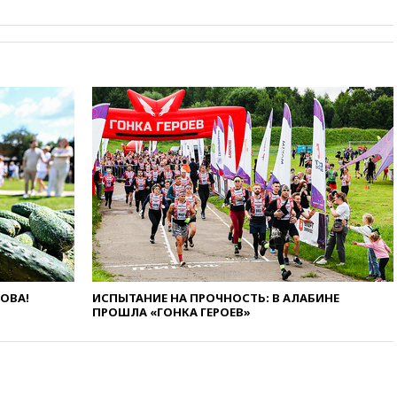
дефицит ракет с попыткой
Запада принудить Киев к
уступкам
вчера, 19:45
Памфилова: ЦИК
примет беспрецедентные
меры безопасности во время
выборов
вчера, 19:35
Памфилова
сообщила об омоложении
партийных списков на выборах
в Госдуму
вчера, 19:25
Путин
прокомментировал первый
номер «Единой России» в
бюллетене
вчера, 19:15
Путин обсудил с
ЛОВА!
ИСПЫТАНИЕ НА ПРОЧНОСТЬ: В АЛАБИНЕ
Памфиловой подготовку к
ПРОШЛА «ГОНКА ГЕРОЕВ»
единому дню голосования
вчера, 18:56
Wildberries
отрицает перенос основной
логистики за пределы России