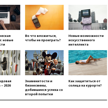
вчера, 21:15
Путин обсудил с
Машковым 150-летие Союза
театральных деятелей
вчера, 20:47
Newsweek:
«взрывная» диарея охватила
47 из 50 штатов США
вчера, 20:35
ПВО за 12 часов
ческая
Во что вложиться,
Новые возможности
сбила 200 украинских
: новые
чтобы не проиграть?
искусственного
беспилотников
сти
интеллекта
вчера, 20:20
Третий комплект
золотых медалей выиграли на
ЧЕ российские синхронистки
вчера, 20:15
ТАСС: жизни
главы «Уралдронзавода»
после взрыва ничего не
угрожает
ндовая
Знаменитости и
Как защититься от
 – 2026
бизнесмены,
солнца на курорте?
вчера, 20:08
По всей Грузии
добившиеся успеха со
снова отключилось
второй попытки
электричество
вчера, 20:00
Зеленский связал