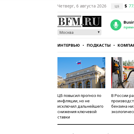
Четверг, 6 августа 2026
$
77
ЦБ
Busi
прям
Москва
ИНТЕРВЬЮ
ПОДКАСТЫ
КОМПА
СТИЛЬ
ТЕСТЫ
ЦБ повысил прогноз по
В России р
инфляции, но не
производст
исключил дальнейшего
бензина ни
снижения ключевой
экологичес
ставки