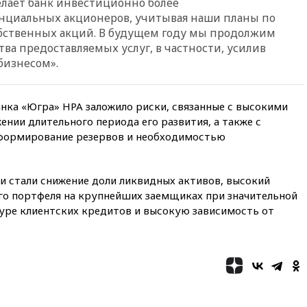
делает банк инвестиционно более
вчера, 22:35
Семь грузовых
нциальных акционеров, учитывая наши планы по
вагонов сошли с рельсов в
Оренбургской области
ственных акций. В будущем году мы продолжим
ва предоставляемых услуг, в частности, усилив
вчера, 22:22
Минфин: в июле
бизнесом».
выросли нефтегазовые
доходы российского бюджета
вчера, 22:15
Аксаков: ЦБ
анка «Югра» НРА заложило риски, связанные с высокими
согласовал первый стандарт
ении длительного периода его развития, а также с
исламского банкинга
формирование резервов и необходимостью
вчера, 21:43
Организаторы
«Интервидения»
подтвердили, что конкурс
пройдет в Саудовской Аравии
 стали снижение доли ликвидных активов, высокий
о портфеля на крупнейших заемщиках при значительной
вчера, 21:35
Машков: в РФ
туре клиентских кредитов и высокую зависимость от
подготовили концепцию
развития театрального
искусства до 2035 года
вчера, 21:21
Правительство
РФ разрешило продажу
бензина старых
экологических классов