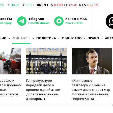
.96
€
88.91
¥
11.51
BRENT
$
83.89
/ ₽
6540
RTS
827.75
ness FM
Telegram
Канал в MAX
ой эфир
t.me/BFMnews
max.ru/bfm
НИИ
ФИНАНСЫ
ПОЛИТИКА
ОБЩЕСТВО
ПРАВО
АВТ
азрешили
Генпрокуратуре
«Никчемные
во и продажу
передали дело о
разговоры»: с кем на
зких
прошлогодней атаке
самом деле спорит мэр
ких классов
дронов на военные
Москвы. Комментарий
аэродромы
Георгия Бовта