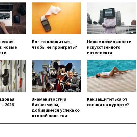
вчера, 18:45
Крупнейший
склад маркетплейса Rozetka
сгорел под Киевом
вчера, 18:35
Джаред Лето
лишился роли в фильме
Барри Левинсона на фоне
обвинений в насилии
ческая
Во что вложиться,
Новые возможности
: новые
чтобы не проиграть?
искусственного
вчера, 18:28
Выборы ректора
сти
интеллекта
ГИТИСа перенесены на «после
1 ноября»
вчера, 18:15
Путин указал на
нехватку врачей в
Белгородской области
вчера, 17:58
ЕС отменил
временную защиту для
ндовая
Знаменитости и
Как защититься от
военнообязанных украинцев
 – 2026
бизнесмены,
солнца на курорте?
добившиеся успеха со
вчера, 17:45
Шуваев сообщил
второй попытки
об учащении атак ВСУ на
Белгородскую область
вчера, 17:35
Шуваев за два с