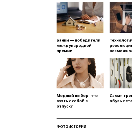
Банки — победители
Технологи
международной
революция
премии
возможно
Модный выбор: что
Самая тре
взять с собой в
обувь лета
отпуск?
ФОТОИСТОРИИ