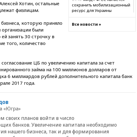
Алексей Хотин, остальные
сохранить мобилизационный
длежат физлицам.
ресурс для Украины
00:05
Девочка с «маской
 бизнеса, которую приняло
Все новости »
Бэтмена» показала лицо
ы организации были
после последней операции
 ей занять 30 строчку в
вчера, 23:35
Российского
ме того, количество
историка Артема Кирпиченка
арестовали в Израиле
вчера, 23:23
«Спартак»
 согласование ЦБ по увеличению капитала за счет
разгромил «Оренбург» в
нированного займа на 100 миллионов долларов от
Кубке России
ка 6 миллиардов рублей дополнительного капитала банк
вчера, 23:00
Пост Дмитриева в
рале 2017 года.
X о миграционном кризисе в
Сеуте набрал миллион
просмотров
дов
вчера, 22:49
Минпромторг:
а «Югра»
банкротство «Кванта» не
м своих планов войти в число
означает прекращения
производства телевизоров в
щих банков. Увеличение капитала необходимо
РФ
ия нашего бизнеса, так и для формирования