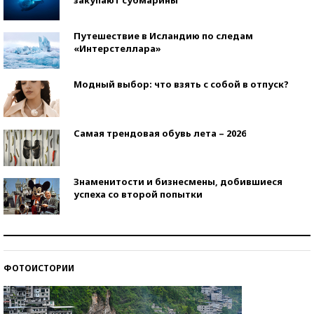
Путешествие в Исландию по следам
«Интерстеллара»
Модный выбор: что взять с собой в отпуск?
Самая трендовая обувь лета – 2026
Знаменитости и бизнесмены, добившиеся
успеха со второй попытки
Как защититься от солнца на курорте?
ФОТОИСТОРИИ
Кто изобрел средства связи?