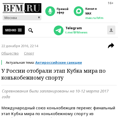
16+
Канал в
прямой
эфир
MAX
Москва
max.ru/bfm
Telegram
МЕНЮ
t.me/BFMnews
22 декабря 2016, 22:14
Общество
Спорт
Актуальная тема:
Антироссийские санкции
У России отобрали этап Кубка мира по
конькобежному спорту
Соревнования были запланированы на 10-12 марта 2017
года
Международный союз конькобежцев перенес финальный
этап Кубка мира по конькобежному спорту из