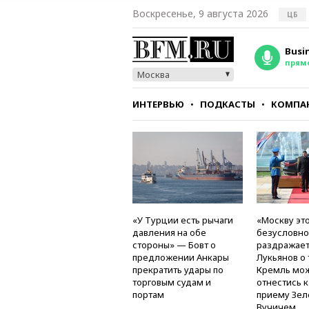
Воскресенье, 9 августа 2026
ЦБ
Busi
прям
Москва
ИНТЕРВЬЮ
ПОДКАСТЫ
КОМПА
СТИЛЬ
ТЕСТЫ
«У Турции есть рычаги
«Москву это
давления на обе
безусловно
стороны» — Бовт о
раздражае
предложении Анкары
Лукьянов о 
прекратить удары по
Кремль мо
торговым судам и
отнестись 
портам
приему Зел
Вучичем