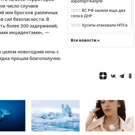
аэропорт Калуги
е число случаев
12:37
ВС РФ заняли еще два
ий или бросков различных
села в ДНР
 сил безопасности. В
12:12
Хуситы атаковали НПЗ в
ть более 300 задержаний,
Саудовской Аравии
ными инцидентами», —
11:53
В Уфе украинский БПЛА
Все новости »
попал в стройку вместо
предприятия
в целом новогодняя ночь с
ядка прошла благополучно.
11:11
Одесса осталась без
света и воды
10:53
Три человека погибли в
результате ночной атаки БПЛА
ВСУ на Белгород
10:31
ВС РФ ударили по
одесской портовой
инфраструктуре
10:10
Премьер Японии снова
не упомянула, чья атомная
бомба разрушила Нагасаки