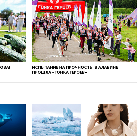
сезон
00:25
В Красноярском крае
идут поиски семьи, пропавшей
во время сплава
вчера, 23:30
Жителя Нижнего
Тагила арестовали за реакции
в Теlegram
вчера, 22:50
Российский
режиссер Кирилл Соколов
снимет триллер для Netflix
ЛОВА!
ИСПЫТАНИЕ НА ПРОЧНОСТЬ: В АЛАБИНЕ
ПРОШЛА «ГОНКА ГЕРОЕВ»
вчера, 22:20
Турция призвала
к мораторию на удары по
торговым судам в Черном
море
вчера, 21:43
Экс-
председатель Верховного
суда Венгрии согласился стать
президентом республики
вчера, 20:58
Финляндия
введет экзамен для
претендентов на получение