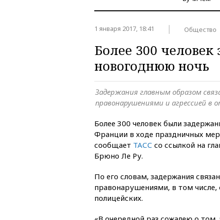
1 января 2017, 18:41
Общество
Более 300 человек
новогоднюю ночь
Задержания главным образом связ
правонарушениями и агрессией в 
Более 300 человек были задержа
Франции в ходе праздничных мер
сообщает
ТАСС
со ссылкой на гл
Брюно Ле Ру.
По его словам, задержания связа
правонарушениями, в том числе, 
полицейских.
«В очередной раз сожалею о том,