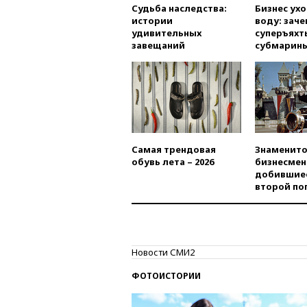
Судьба наследства:
Бизнес ух
истории
воду: заче
удивительных
суперъяхт
завещаний
субмарин
Самая трендовая
Знаменито
обувь лета – 2026
бизнесмен
добившиес
второй по
Новости СМИ2
ФОТОИСТОРИИ