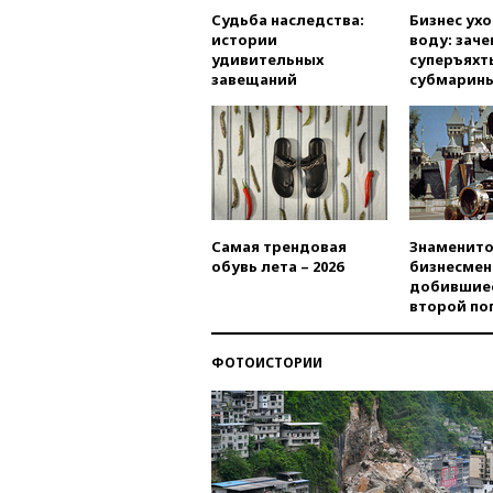
Судьба наследства:
Бизнес ух
истории
воду: заче
удивительных
суперъяхт
завещаний
субмарин
Самая трендовая
Знаменито
обувь лета – 2026
бизнесмен
добившиес
второй по
ФОТОИСТОРИИ