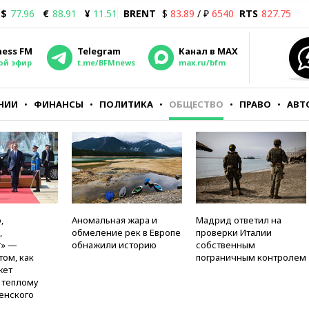
$
77.96
€
88.91
¥
11.51
BRENT
$
83.89
/ ₽
6540
RTS
827.75
ness FM
Telegram
Канал в MAX
ой эфир
t.me/BFMnews
max.ru/bfm
НИИ
ФИНАНСЫ
ПОЛИТИКА
ОБЩЕСТВО
ПРАВО
АВТ
,
Аномальная жара и
Мадрид ответил на
,
обмеление рек в Европе
проверки Италии
т» —
обнажили историю
собственным
том, как
пограничным контролем
жет
к теплому
енского