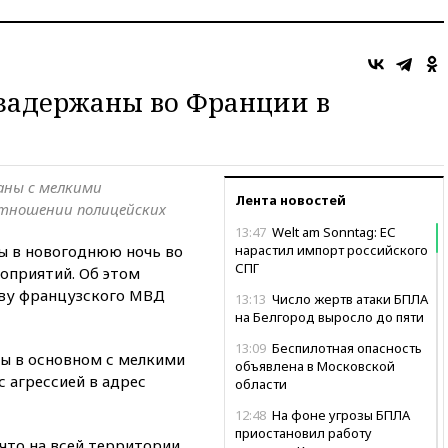
 задержаны во Франции в
аны с мелкими
Лента новостей
отношении полицейских
13:47
Welt am Sonntag: ЕС
ны в новогоднюю ночь во
нарастил импорт российского
СПГ
оприятий. Об этом
аву французского МВД
13:13
Число жертв атаки БПЛА
на Белгород выросло до пяти
13:09
Беспилотная опасность
ны в основном с мелкими
объявлена в Московской
с агрессией в адрес
области
12:48
На фоне угрозы БПЛА
приостановил работу
 что на всей территории