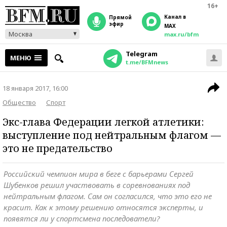
16+
Канал в
прямой
эфир
MAX
Москва
max.ru/bfm
Telegram
МЕНЮ
t.me/BFMnews
18 января 2017, 16:00
Общество
Спорт
Экс-глава Федерации легкой атлетики:
выступление под нейтральным флагом —
это не предательство
Российский чемпион мира в беге с барьерами Сергей
Шубенков решил участвовать в соревнованиях под
нейтральным флагом. Сам он согласился, что это его не
красит. Как к этому решению относятся эксперты, и
появятся ли у спортсмена последователи?