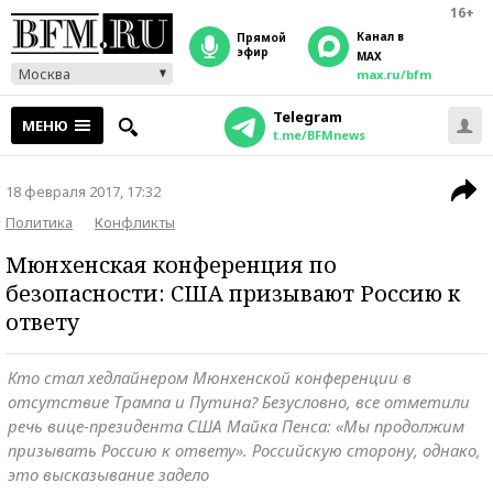
16+
Канал в
прямой
эфир
MAX
Москва
max.ru/bfm
Telegram
МЕНЮ
t.me/BFMnews
18 февраля 2017, 17:32
Политика
Конфликты
Мюнхенская конференция по
безопасности: США призывают Россию к
ответу
Кто стал хедлайнером Мюнхенской конференции в
отсутствие Трампа и Путина? Безусловно, все отметили
речь вице-президента США Майка Пенса: «Мы продолжим
призывать Россию к ответу». Российскую сторону, однако,
это высказывание задело