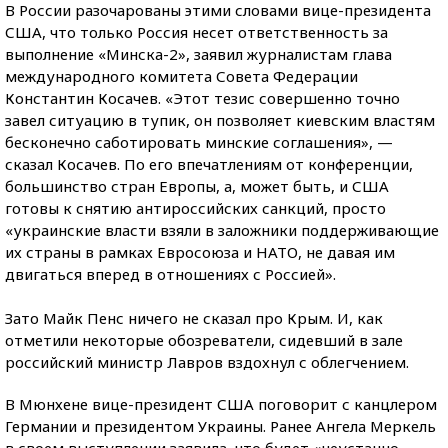
В России разочарованы этими словами вице-президента
США, что только Россия несет ответственность за
выполнение «Минска-2», заявил журналистам глава
международного комитета Совета Федерации
Константин Косачев. «Этот тезис совершенно точно
завел ситуацию в тупик, он позволяет киевским властям
бесконечно саботировать минские соглашения», —
сказал Косачев. По его впечатлениям от конференции,
большинство стран Европы, а, может быть, и США
готовы к снятию антироссийских санкций, просто
«украинские власти взяли в заложники поддерживающие
их страны в рамках Евросоюза и НАТО, не давая им
двигаться вперед в отношениях с Россией».
Зато Майк Пенс ничего не сказал про Крым. И, как
отметили некоторые обозреватели, сидевший в зале
российский министр Лавров вздохнул с облегчением.
В Мюнхене вице-президент США поговорит с канцлером
Германии и президентом Украины. Ранее Ангела Меркель
в своем выступлении заявила, что будет «неустанно