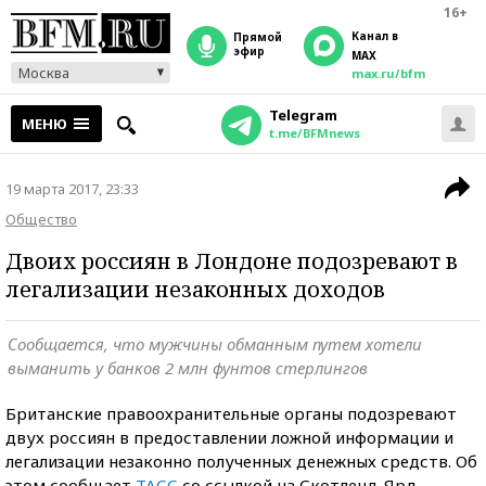
16+
Канал в
прямой
эфир
MAX
Москва
max.ru/bfm
Telegram
МЕНЮ
t.me/BFMnews
19 марта 2017, 23:33
Общество
Двоих россиян в Лондоне подозревают в
легализации незаконных доходов
Сообщается, что мужчины обманным путем хотели
выманить у банков 2 млн фунтов стерлингов
Британские правоохранительные органы подозревают
двух россиян в предоставлении ложной информации и
легализации незаконно полученных денежных средств. Об
этом сообщает
ТАСС
со ссылкой на Скотленд-Ярд.