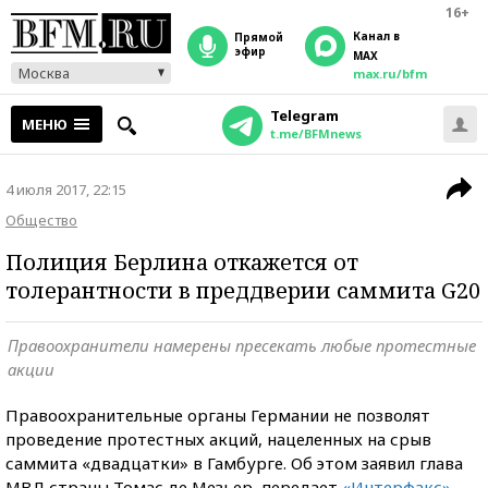
16+
Канал в
прямой
эфир
MAX
Москва
max.ru/bfm
Telegram
МЕНЮ
t.me/BFMnews
4 июля 2017, 22:15
Общество
Полиция Берлина откажется от
толерантности в преддверии саммита G20
Правоохранители намерены пресекать любые протестные
акции
Правоохранительные органы Германии не позволят
проведение протестных акций, нацеленных на срыв
саммита «двадцатки» в Гамбурге. Об этом заявил глава
МВД страны Томас де
Мезьер, передает
«Интерфакс»
.