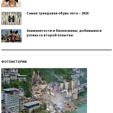
Самая трендовая обувь лета – 2026
Знаменитости и бизнесмены, добившиеся
успеха со второй попытки
Как защититься от солнца на курорте?
ФОТОИСТОРИИ
Кто изобрел средства связи?