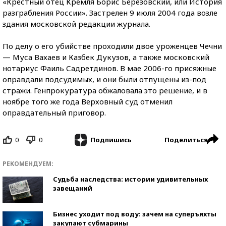
«Крестный отец Кремля Борис Березовский, или История
разграбления России». Застрелен 9 июля 2004 года возле
здания московской редакции журнала.
По делу о его убийстве проходили двое уроженцев Чечни
— Муса Вахаев и Казбек Дукузов, а также московский
нотариус Фаиль Садретдинов. В мае 2006-го присяжные
оправдали подсудимых, и они были отпущены из-под
стражи. Генпрокуратура обжаловала это решение, и в
ноябре того же года Верховный суд отменил
оправдательный приговор.
0
0
Поделиться
Подпишись
РЕКОМЕНДУЕМ:
Судьба наследства: истории удивительных
завещаний
Бизнес уходит под воду: зачем на суперъяхты
закупают субмарины