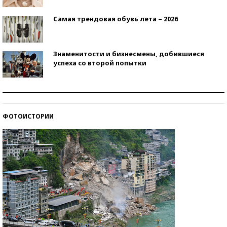
Самая трендовая обувь лета – 2026
Знаменитости и бизнесмены, добившиеся
успеха со второй попытки
Как защититься от солнца на курорте?
ФОТОИСТОРИИ
Кто изобрел средства связи?