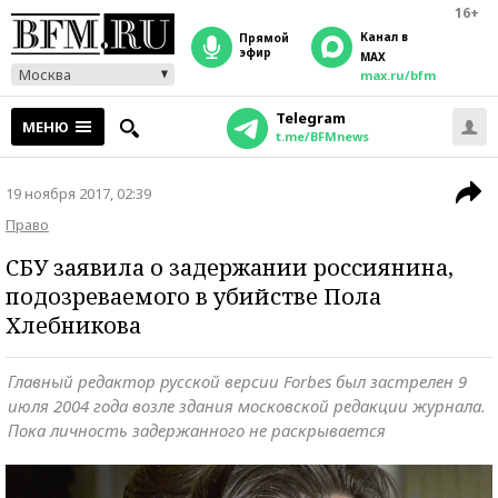
16+
Канал в
прямой
эфир
MAX
Москва
max.ru/bfm
Telegram
МЕНЮ
t.me/BFMnews
19 ноября 2017, 02:39
Право
СБУ заявила о задержании россиянина,
подозреваемого в убийстве Пола
Хлебникова
Главный редактор русской версии Forbes был застрелен 9
июля 2004 года возле здания московской редакции журнала.
Пока личность задержанного не раскрывается