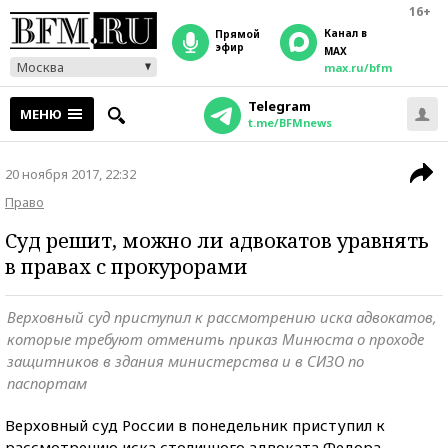
16+
Канал в
прямой
эфир
MAX
Москва
max.ru/bfm
Telegram
МЕНЮ
t.me/BFMnews
20 ноября 2017, 22:32
Право
Суд решит, можно ли адвокатов уравнять
в правах с прокурорами
Верховный суд приступил к рассмотрению иска адвокатов,
которые требуют отменить приказ Минюста о проходе
защитников в здания министерства и в СИЗО по
паспортам
Верховный суд России в понедельник приступил к
рассмотрению иска столичного адвоката Федора