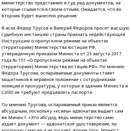
министерство представило в суд ряд документов, на
которые ссылается в своем отзыве. Ожидается, что во
вторник будет вынесено решение.
В иске Федор Трусов и Валерий Федоров просят высшую
судебную инстанцию страны признать недействующей
Инструкцию о пропускном режиме на объектах
(территориях) Министерства юстиции РФ,
утвержденную приказом Минюста от 23 августа 2017
года № 151 «О пропускном режиме на объектах
(территориях) Министерства юстиции РФ».
По мнению
Федора Трусова, оспариваемые документы ставят
защитников в неравное положение с сотрудниками
полиции и прокуратуры, у которых в зданиях Минюста и
СИЗО не требуют предъявлять паспорта.
По мнению Трусова, оспариваемый приказ является
абсурдным, поскольку «ксивы» адвокатам выдает сам
же Минюст.
«Это абсурд, ведь министерство само
издает документ — адвокатское удостоверение, по
которому само же и не пускает. Кроме того,
Минюст