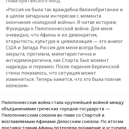
глава британского МИД
«Россия не была так враждебна Великобритании и
в целом западным интересам с момента
окончания «холодной войны». Я читал историю
Фукидида о Пелопоннесской войне. Для меня
очевидно, что Афины и их демократия,
открытость, культура и цивилизация — это аналог
США и Запада. Россия для меня всегда была
закрыта, противна, милитаристична и
антидемократична, как Спарта. Был момент
надежды и перемен. После падения Берлинской
стены показалось, что ситуация может
измениться. Теперь кажется, что это была полная
иллюзия».
Пелопоннесская война стала крупнейшей войной между
объединениями греческих городов-государств —
Пелопоннесским союзом во главе со Спартой и
возглавляемым Афинами Делосским союзом. По итогам
противостояния Афины потерпели поражение и уступили