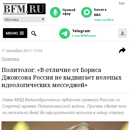
16+
Канал в
прямой
эфир
MAX
Москва
max.ru/bfm
Telegram
МЕНЮ
t.me/BFMnews
17 декабря 2017, 17:34
Политика
Политолог: «В отличие от Бориса
Джонсона Россия не выдвигает нелепых
идеологических месседжей»
Глава МИД Великобритании публично сравнил Россию со
Спартой времен Пелопоннесской войны. Причем сделал это
за несколько дней до официального визита в нашу страну