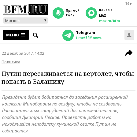
16+
Канал в
прямой
эфир
MAX
Москва
max.ru/bfm
Telegram
МЕНЮ
t.me/BFMnews
22 декабря 2017, 14:02
Политика
Путин пересаживается на вертолет, чтобы
попасть в Балашиху
Президент будет добираться до заседания расширенной
коллегии Минобороны по воздуху, чтобы не создавать
дополнительных затруднений для автомобилистов,
сообщил Дмитрий Песков. Проверять работы на
находящейся неподалеку кучинской свалке Путин не
собирается