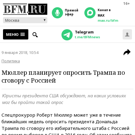
16+
Канал в
прямой
эфир
MAX
Москва
max.ru/bfm
Telegram
МЕНЮ
t.me/BFMnews
9 января 2018, 10:54
Политика
Мюллер планирует опросить Трампа по
сговору с Россией
Юристы президента США обсуждают, на каких условиях
мог бы пройти такой опрос
Спецпрокурор Роберт Мюллер может уже в течение
ближайших недель опросить президента Дональда
Трампа по сговору его избирательного штаба с Россией
во время выборов в США в 2016 году. Об этом сообщила