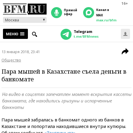
16+
Канал в
прямой
эфир
MAX
Москва
max.ru/bfm
Telegram
МЕНЮ
t.me/BFMnews
13 января 2018, 23:41
Общество
Пара мышей в Казахстане съела деньги в
банкомате
На видео в соцсетях запечатлен момент вскрытия кассеты
банкомата, где находились грызуны и испорченные
банкноты
Пара мышей забралась в банкомат одного из банков в
Казахстане и попортила находившиеся внутри купюры.
Об этом сообщает
«Тенгриньюз»
.