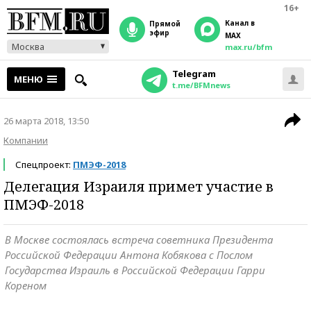
16+
Канал в
прямой
эфир
MAX
Москва
max.ru/bfm
Telegram
МЕНЮ
t.me/BFMnews
26 марта 2018, 13:50
Компании
Спецпроект:
ПМЭФ-2018
Делегация Израиля примет участие в
ПМЭФ-2018
В Москве состоялась встреча советника Президента
Российской Федерации Антона Кобякова с Послом
Государства Израиль в Российской Федерации Гарри
Кореном