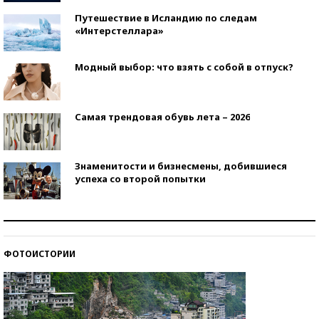
Путешествие в Исландию по следам
«Интерстеллара»
Модный выбор: что взять с собой в отпуск?
Самая трендовая обувь лета – 2026
Знаменитости и бизнесмены, добившиеся
успеха со второй попытки
Как защититься от солнца на курорте?
ФОТОИСТОРИИ
Кто изобрел средства связи?