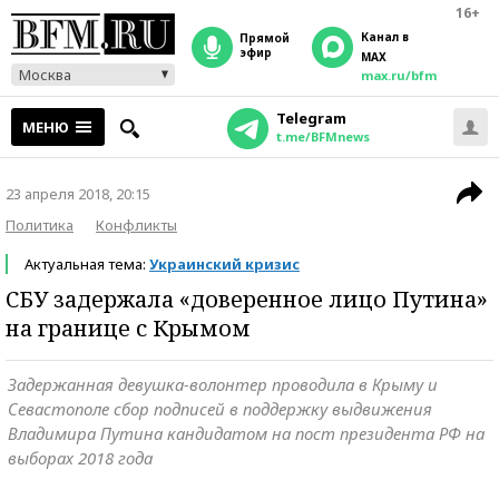
16+
Канал в
прямой
эфир
MAX
Москва
max.ru/bfm
Telegram
МЕНЮ
t.me/BFMnews
23 апреля 2018, 20:15
Политика
Конфликты
Актуальная тема:
Украинский кризис
СБУ задержала «доверенное лицо Путина»
на границе с Крымом
Задержанная девушка-волонтер проводила в Крыму и
Севастополе сбор подписей в поддержку выдвижения
Владимира Путина кандидатом на пост президента РФ на
выборах 2018 года