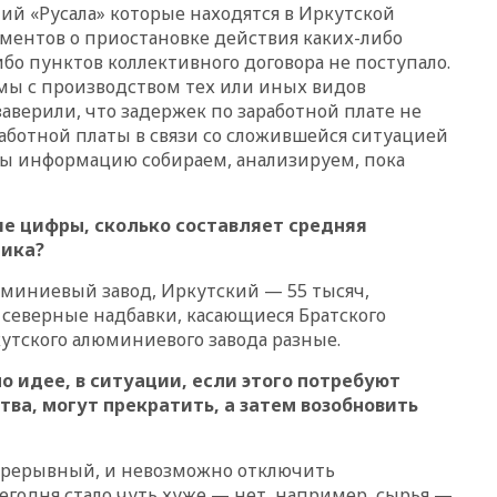
ий «Русала» которые находятся в Иркутской
и Геленджик
ментов о приостановке действия каких-либо
вчера, 21:25
Руслан Терновой
бо пунктов коллективного договора не поступало.
выиграл золото чемпионата
мы с производством тех или иных видов
Европы в прыжках с 10-
аверили, что задержек по заработной плате не
метровой вышки
работной платы в связи со сложившейся ситуацией
вчера, 21:10
РФ не получала
Мы информацию собираем, анализируем, пока
обращений о прекращении
концессии строительства ж/д
в Армении
ие цифры, сколько составляет средняя
вчера, 21:00
В России вновь
ника?
обсуждают эксперимент по
онлайн-продаже алкоголя
миниевый завод, Иркутский — 55 тысяч,
северные надбавки, касающиеся Братского
вчера, 20:45
Матвиенко:
россиянам могут
утского алюминиевого завода разные.
рекомендовать не посещать
Армению
 идее, в ситуации, если этого потребуют
ва, могут прекратить, а затем возобновить
вчера, 20:35
ПВО за день
сбила еще 281 украинский
беспилотник над Россией
прерывный, и невозможно отключить
вчера, 20:27
Ямпольская
егодня стало чуть хуже — нет, например, сырья —