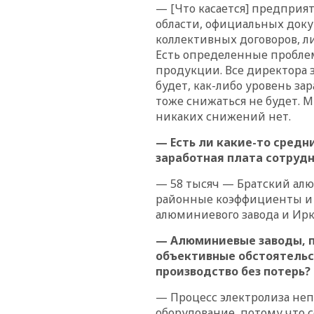
— [Что касается] предприят
области, официальных доку
коллективных договоров, ли
Есть определенные пробле
продукции. Все директора з
будет, как-либо уровень за
тоже снижаться не будет. 
никаких снижений нет.
— Есть ли какие-то средн
заработная плата сотруд
— 58 тысяч — Братский алю
районные коэффициенты и 
алюминиевого завода и Ирк
— Алюминиевые заводы, по
объективные обстоятельст
производство без потерь?
— Процесс электролиза не
оборудование, потому что с