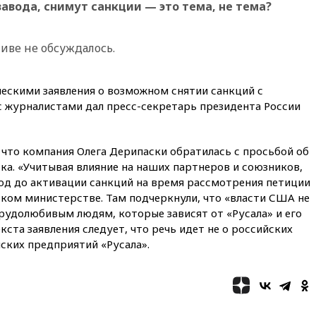
завода, снимут санкции — это тема, не тема?
в РФ превысило максимум
2022 года
вчера, 19:15
Жуковский и
тиве не обсуждалось.
аэропорт Геленджика
возобновили работу
ческими заявления о возможном снятии санкций с
вчера, 19:00
Путин уточнил
порядок присвоения воинских
 с журналистами дал пресс-секретарь президента России
званий добровольцам
вчера, 18:50
Euractiv: восток
что компания Олега Дерипаски обратилась с просьбой об
Финляндии приходит в упадок
без российских туристов
ка. «Учитывая влияние на наших партнеров и союзников,
д до активации санкций на время рассмотрения петиции
вчера, 18:35
В Жуковском и
ском министерстве. Там подчеркнули, что «власти США не
аэропорту Геленджика
введены ограничения
трудолюбивым людям, которые зависят от «Русала» и его
ста заявления следует, что речь идет не о российских
вчера, 18:21
Зюганов
йских предприятий «Русала».
присоединился к критике
«Яблока»
вчера, 18:15
Четыре человека
пострадали при атаках ВСУ на
Белгородскую область