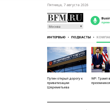
Пятница, 7 августа 2026
Busi
прям
Москва
ИНТЕРВЬЮ
ПОДКАСТЫ
КОМПА
СТИЛЬ
ТЕСТЫ
Путин открыл дорогу к
WP: Трамп 
приватизации
преемнико
Шереметьева