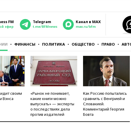
ness FM
Telegram
Канал в MAX
ой эфир
t.me/BFMnews
max.ru/bfm
НИИ
ФИНАНСЫ
ПОЛИТИКА
ОБЩЕСТВО
ПРАВО
АВТ
видит своим
«Рынок не понимает,
Как Россию попытались
м Вэнса
какие книги можно
сравнить с Венгрией и
выпускать» — эксперты
Словакией.
о последствиях дела
Комментарий Георгия
против издателей
Бовта