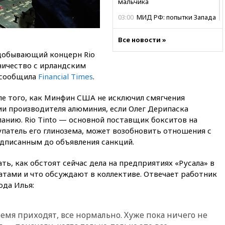
мальчика
03:00
МИД РФ: попытки Запада
рассорить Россию и Казахстан
обречены на провал
Все новости »
02:00
Ни один водоем Англии
добывающий концерн Rio
не соответствует нормам
ничество с ирландским
химической безопасности
 сообщила
Financial Times
.
01:00
Трамп: США сами
нуждаются в дальнобойных
ле того, как Минфин США не исключил смягчения
ракетах и системах Patriot
и производителя алюминия, если Олег Дерипаска
00:01
Трамп заявил о
анию. Rio Tinto — основной поставщик бокситов на
необходимости пополнения
упатель его глинозема, может возобновить отношения с
арсенала США
дписанным до объявления санкций.
вчера, 23:28
Слуцкий призвал
признать «Яблоко»
ть, как обстоят сейчас дела на предприятиях «Русала» в
нежелательной организацией
латами и что обсуждают в коллективе. Отвечает работник
ода Илья:
вчера, 23:15
В Смоленске
ребенок и женщина погибли
при падении деревьев во
время урагана
ремя приходят, все нормально. Хуже пока ничего не