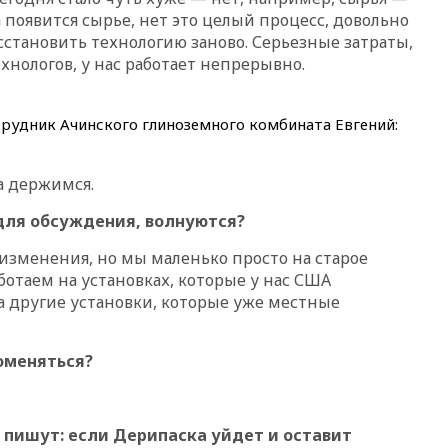
призвала оптимизировать
а появится сырье, нет это целый процесс, довольно
олимпиады для поступления в
сстановить технологию заново. Серьезные затраты,
вузы
ехнологов, у нас работает непрерывно.
вчера, 20:15
Минтранс
предложил оплачивать
защиту дорог от БПЛА из
отрудник Ачинского глиноземного комбината Евгений:
средств на ремонт
вчера, 20:00
Зеленский 8
августа посетит Сербию с
а держимся.
официальным визитом
для обсуждения, волнуются?
вчера, 19:58
В Госдуму будет
внесен законопроект об
с изменения, но мы маленько просто на старое
отмене ЕГЭ
ботаем на установках, которые у нас США
вчера, 19:50
Аэропорты Сочи и
а другие установки, которые уже местные
Ярославля приостановили
работу
вчера, 19:35
WP: Трамп
оменяться?
призвал доноров-
республиканцев поддержать
Вэнса на выборах 2028 года
А пишут: если Дерипаска уйдет и оставит
вчера, 19:20
Число ломбардов