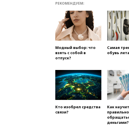
РЕКОМЕНДУЕМ:
Модный выбор: что
Самая тре
взять с собой в
обувь лета
отпуск?
Кто изобрел средства
Как научи
связи?
правильно
обращатьс
деньгами?