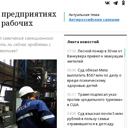
а предприятиях
Актуальная тема:
Антироссийские санкции
ы рабочих
 смягчения санкционного
Лента новостей
ть ли сейчас проблемы с
лективе?
07:00
Лесной пожар в 30 км от
Ванкувера привел к эвакуации
жителей
06:00
Суд обязал Meta
выплатить $567 млн по делу о
вреде психическому
здоровью детей
05:51
Трамп подписал указ
против «родильного туризма»
в США
04:00
Суд взыскал почти 5 млн
рублей в пользу семьи
отравившегося в детсаду