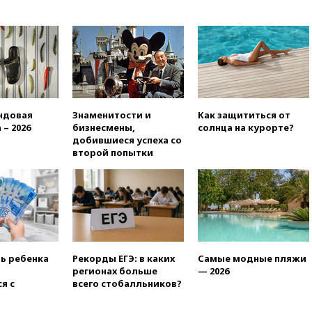
вчера, 18:00
Совет мира
выбрал подрядчика для
строительства военной базы в
Газе
вчера, 17:50
Миронов призвал
снять «Яблоко» с выборов в
Госдуму
ндовая
Знаменитости и
Как защититься от
вчера, 17:45
Правительство
 – 2026
бизнесмены,
солнца на курорте?
получит «золотую акцию» в
добившиеся успеха со
управлении аэропортом
второй попытки
Шереметьево
вчера, 17:35
Шесть человек
пострадали при ударе ВСУ по
автобусу в Запорожской
области
вчера, 17:25
В аэропортах
Сочи и Геленджика сняты
ть ребенка
Рекорды ЕГЭ: в каких
Самые модные пляжи
ограничения
регионах больше
— 2026
вчера, 17:17
Власти РФ
я с
всего стобалльников?
помогут пострадавшему от
атак на склады Wildberries