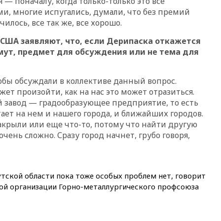
 — поначалу, когда только-только это все
вчера, 22:55
В Москве в
ми, многие испугались, думали, что без премий
пятницу ожидаются ливни
чилось, все так же, все хорошо.
вчера, 22:35
Винисиус
продлил контракт с «Реалом»
о США заявляют, что, если Дерипаска откажется
до 2032 года
мут, предмет для обсуждения или не тема для
вчера, 22:28
Отказаться от
российского гражданства
станет значительно дороже
тобы обсуждали в коллективе данный вопрос.
ет произойти, как на нас это может отразиться.
вчера, 22:20
Путин назвал 76-ю
 завод — градообразующее предприятие, то есть
гвардейскую десантно-
штурмовую дивизию
ает на нем и нашего города, и ближайших городов.
легендарной
закрыли или еще что-то, потому что найти другую
 очень сложно. Сразу город начнет, грубо говоря,
вчера, 22:15
Путин заслушал
доклад о ситуации на
добропольском направлении
вчера, 21:58
Генпрокуратура
тской области пока тоже особых проблем нет, говорит
признала нежелательным в
ой организации Горно-металлургического профсоюза
РФ американский Human
Rights Foundation
вчера, 21:35
«Аэрофлот»
отменяет часть рейсов в Сочи