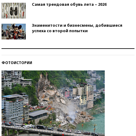
Самая трендовая обувь лета – 2026
Знаменитости и бизнесмены, добившиеся
успеха со второй попытки
Как защититься от солнца на курорте?
ФОТОИСТОРИИ
Кто изобрел средства связи?