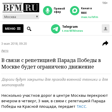
16+
Канал в
прямой
эфир
MAX
Москва
max.ru/bfm
Telegram
МЕНЮ
t.me/BFMnews
3 мая 2018, 09:20
Авто
В связи с репетицией Парада Победы в
Москве будет ограничено движение
Дороги будут закрыты для прохода военной техники и для
мотопарада
Несколько участков дорог в центре Москвы перекроют
вечером в четверг, 3 мая, в связи с репетицией Парада
Победы на Красной площади, передает
ТАСС.