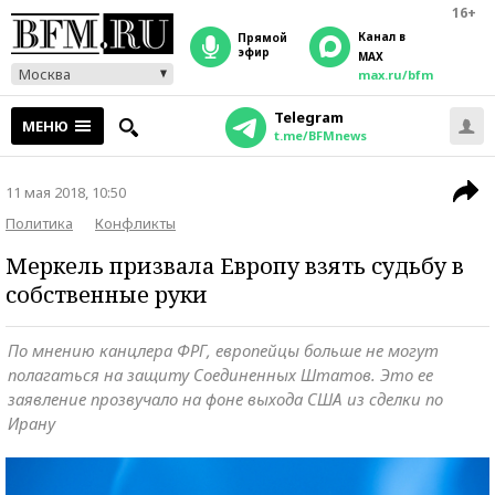
16+
Канал в
прямой
эфир
MAX
Москва
max.ru/bfm
Telegram
МЕНЮ
t.me/BFMnews
11 мая 2018, 10:50
Политика
Конфликты
Меркель призвала Европу взять судьбу в
собственные руки
По мнению канцлера ФРГ, европейцы больше не могут
полагаться на защиту Соединенных Штатов. Это ее
заявление прозвучало на фоне выхода США из сделки по
Ирану