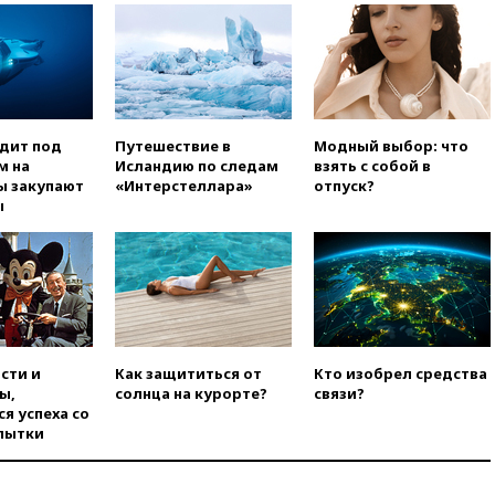
мирный житель
14:54
В Аргентине умер отец
футболиста Лионеля Месси
14:43
Турция ограничила
судоходство в Черном море
одит под
Путешествие в
Модный выбор: что
14:20
Генпрокурором США
м на
Исландию по следам
взять с собой в
стал Тодд Бланш
ы закупают
«Интерстеллара»
отпуск?
ы
13:37
Пляжи Геленджика
закрыты из-за опасности БПЛА
13:03
Испания ввела
погранконтроль для
итальянских туристов
12:27
Возгорание на Ильском
НПЗ, вызванное атакой БПЛА,
сти и
Как защититься от
Кто изобрел средства
потушили
ы,
солнца на курорте?
связи?
11:47
Суд оставил под
я успеха со
арестом Rolls-Royce блогера
пытки
Лерчек
11:07
При столкновении