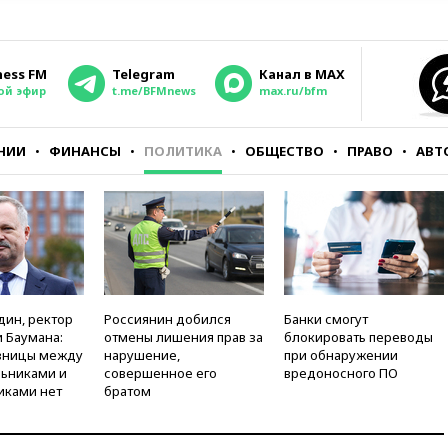
ness FM
Telegram
Канал в MAX
ой эфир
t.me/BFMnews
max.ru/bfm
НИИ
ФИНАНСЫ
ПОЛИТИКА
ОБЩЕСТВО
ПРАВО
АВТ
дин, ректор
Россиянин добился
Банки смогут
 Баумана:
отмены лишения прав за
блокировать переводы
зницы между
нарушение,
при обнаружении
ьниками и
совершенное его
вредоносного ПО
иками нет
братом