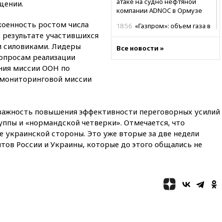
атаке на судно нефтяной
щении.
компании ADNOC в Ормузе
оенность ростом числа
18:56
«Газпром»: объем газа в
в результате участившихся
европейских подземных
хранилищах достиг
и силовиками. Лидеры
Все новости »
антирекорда
опросам реализации
ния миссии ООН по
18:25
ТАСС: Уиткофф и
Кушнер могут вскоре посетить
 мониторинговой миссии
Москву и Киев
17:43
«Тиса» выдвинула экс-
председателя Верховного
 важность повышения эффективности переговорных усилий
суда на пост президента
уппы и «нормандской четверки». Отмечается, что
Венгрии
е украинской стороны. Это уже вторые за две недели
16:50
Politico: «Газовая
тов России и Украины, которые до этого общались не
авантюра Германии ставит под
угрозу европейскую зиму»
16:16
Беспилотник взорвался
вблизи газопровода в
Болгарии
15:25
При атаке БПЛА в
Белгородской области погиб