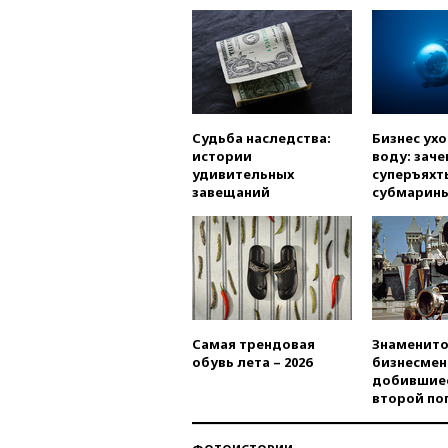
Судьба наследства:
Бизнес ух
истории
воду: заче
удивительных
суперъяхт
завещаний
субмарин
Самая трендовая
Знаменито
обувь лета – 2026
бизнесмен
добившиес
второй по