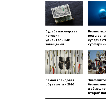
Судьба наследства:
Бизнес ух
истории
воду: заче
удивительных
суперъяхт
завещаний
субмарин
Самая трендовая
Знаменито
обувь лета – 2026
бизнесмен
добившиес
второй по