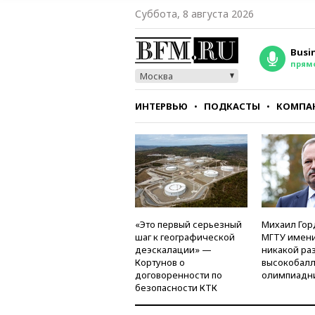
Суббота, 8 августа 2026
Busi
прям
Москва
ИНТЕРВЬЮ
ПОДКАСТЫ
КОМПА
СТИЛЬ
ТЕСТЫ
«Это первый серьезный
Михаил Гор
шаг к географической
МГТУ имени
деэскалации» —
никакой ра
Кортунов о
высокобалл
договоренности по
олимпиадн
безопасности КТК