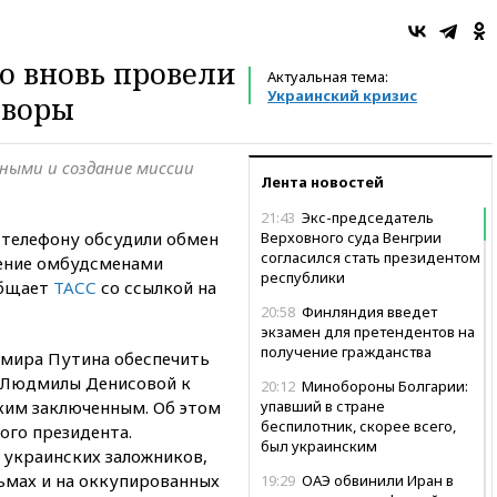
о вновь провели
Актуальная тема:
Украинский кризис
оворы
ными и создание миссии
Лента новостей
21:43
Экс-председатель
 телефону обсудили обмен
Верховного суда Венгрии
согласился стать президентом
ение омбудсменами
республики
общает
ТАСС
со ссылкой на
20:58
Финляндия введет
экзамен для претендентов на
получение гражданства
мира Путина обеспечить
 Людмилы Денисовой к
20:12
Минобороны Болгарии:
ким заключенным. Об этом
упавший в стране
беспилотник, скорее всего,
ого президента.
был украинским
украинских заложников,
ьмах и на оккупированных
19:29
ОАЭ обвинили Иран в