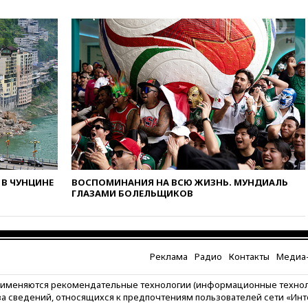
коррупции
вчера, 23:35
Лукашенко
объяснил экономическую
выгоду безвизового режима с
ЕС
вчера, 22:59
На башню
ресторана «Армения» в
Москве вернут утраченную
скульптуру балерины
вчера, 22:45
Литовец
протаранил погранпункт при
попытке попасть в Россию
В ЧУНЦИНЕ
ВОСПОМИНАНИЯ НА ВСЮ ЖИЗНЬ. МУНДИАЛЬ
вчера, 22:28
Бессент
ГЛАЗАМИ БОЛЕЛЬЩИКОВ
анонсировал скорое
соглашение о прекращении
огня США и Ирана
вчера, 22:15
Три человека
получили ножевые ранения
Реклама
Радио
Контакты
Медиа-
при нападении в Чехии
рименяются рекомендательные технологии (информационные техно
вчера, 22:00
Путин поручил
за сведений, относящихся к предпочтениям пользователей сети «Ин
выделить средства на новые