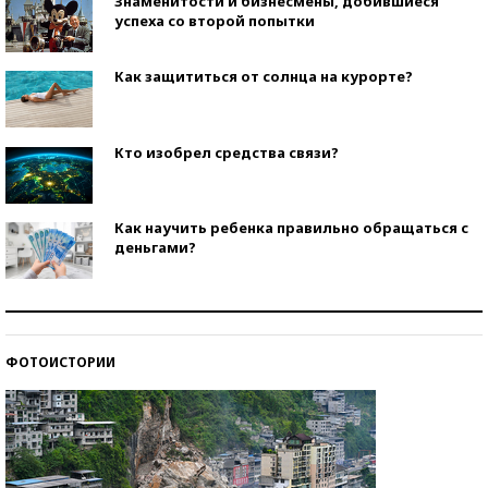
Знаменитости и бизнесмены, добившиеся
успеха со второй попытки
Как защититься от солнца на курорте?
Кто изобрел средства связи?
Как научить ребенка правильно обращаться с
деньгами?
Рекорды ЕГЭ: в каких регионах больше всего
стобалльников?
ФОТОИСТОРИИ
Самые модные пляжи — 2026