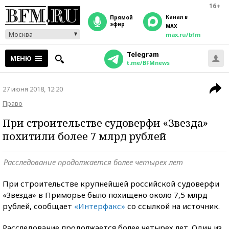
16+
Канал в
прямой
эфир
MAX
Москва
max.ru/bfm
Telegram
МЕНЮ
t.me/BFMnews
27 июня 2018, 12:20
Право
При строительстве судоверфи «Звезда»
похитили более 7 млрд рублей
Расследование продолжается более четырех лет
При строительстве крупнейшей российской судоверфи
«Звезда» в Приморье было похищено около 7,5 млрд
рублей, сообщает
«Интерфакс»
со ссылкой на источник.
Расследование продолжается более четырех лет. Один из