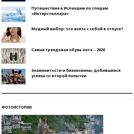
Путешествие в Исландию по следам
«Интерстеллара»
Модный выбор: что взять с собой в отпуск?
Самая трендовая обувь лета – 2026
Знаменитости и бизнесмены, добившиеся
успеха со второй попытки
Как защититься от солнца на курорте?
ФОТОИСТОРИИ
Кто изобрел средства связи?