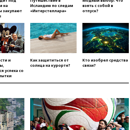
одит под
Путешествие в
Модный выбор: что
беспилотник, скорее всего,
м на
Исландию по следам
взять с собой в
был украинским
ы закупают
«Интерстеллара»
отпуск?
ы
вчера, 19:29
ОАЭ обвинили
Иран в атаке на судно
нефтяной компании ADNOC в
Ормузе
вчера, 18:56
«Газпром»: объем
газа в европейских подземных
хранилищах достиг
антирекорда
сти и
Как защититься от
Кто изобрел средства
ы,
солнца на курорте?
связи?
вчера, 18:25
ТАСС: Уиткофф и
я успеха со
Кушнер могут вскоре посетить
пытки
Москву и Киев
вчера, 17:43
«Тиса» выдвинула
экс-председателя Верховного
суда на пост президента
Венгрии
вчера, 16:50
Politico: «Газовая
авантюра Германии ставит под
угрозу европейскую зиму»