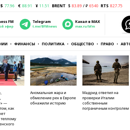
$
77.96
€
88.91
¥
11.51
BRENT
$
83.89
/ ₽
6540
RTS
827.75
ness FM
Telegram
Канал в MAX
ой эфир
t.me/BFMnews
max.ru/bfm
НИИ
ФИНАНСЫ
ПОЛИТИКА
ОБЩЕСТВО
ПРАВО
АВТ
,
Аномальная жара и
Мадрид ответил на
,
обмеление рек в Европе
проверки Италии
т» —
обнажили историю
собственным
том, как
пограничным контролем
жет
к теплому
енского