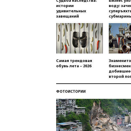
Судьба наследства:
Бизнес ух
истории
воду: заче
удивительных
суперъяхт
завещаний
субмарин
Самая трендовая
Знаменито
обувь лета – 2026
бизнесмен
добившиес
второй по
ФОТОИСТОРИИ