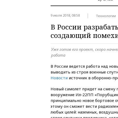
9 июля 2018, 08:58
Технологии
В России разрабат
создающий помехи
Уже готов его проект, скоро нач
работа
В России ведется работа над но
выводить из строя военные спут
Новости
источник в оборонно-п
Новый самолет придет на смену 
вооружение Ил-22ПП «Порубщик»
принципиально новое бортовое о
этому он сможет вести радиоэле
любых целей: наземных, воздушны
строя спутники противника, кот