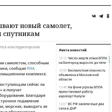
ывают новый самолет,
 спутникам
нется конструкторская
Лента новостей
13:13
Число жертв атаки БПЛА
вым самолетом, способным
на Белгород выросло до пяти
ники, сообщил
РИА
13:09
Беспилотная опасность
ромышленном комплексе.
объявлена в Московской
области
поступающим сейчас на
12:48
На фоне угрозы БПЛА
 и получит
приостановил работу
борудование. Благодаря
аэропорт Калуги
ктронное подавление
12:37
ВС РФ заняли еще два
х, морских, выводить из
села в ДНР
орые обеспечивают