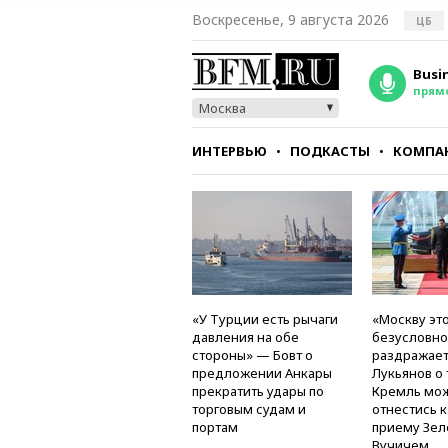
Воскресенье, 9 августа 2026
ЦБ
Busi
прям
Москва
ИНТЕРВЬЮ
ПОДКАСТЫ
КОМПА
СТИЛЬ
ТЕСТЫ
«У Турции есть рычаги
«Москву это
давления на обе
безусловно
стороны» — Бовт о
раздражае
предложении Анкары
Лукьянов о 
прекратить удары по
Кремль мо
торговым судам и
отнестись 
портам
приему Зел
Вучичем