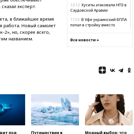
12:12
Хуситы атаковали НПЗ в
 сказал эксперт.
Саудовской Аравии
ета, в ближайшее время
11:53
В Уфе украинский БПЛА
попал в стройку вместо
я работа. Новый самолет
предприятия
2», но, скорее всего,
гим названием.
11:11
Одесса осталась без
Все новости »
света и воды
10:53
Три человека погибли в
результате ночной атаки БПЛА
ВСУ на Белгород
10:31
ВС РФ ударили по
одесской портовой
инфраструктуре
10:10
Премьер Японии снова
не упомянула, чья атомная
бомба разрушила Нагасаки
09:47
Два ребенка ранены в
ходе атаки БПЛА на Белгород
09:09
Минобороны: за ночь
одит под
Путешествие в
Модный выбор: что