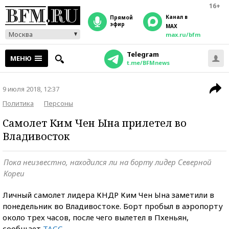
16+
Канал в
прямой
эфир
MAX
Москва
max.ru/bfm
Telegram
МЕНЮ
t.me/BFMnews
9 июля 2018, 12:37
Политика
Персоны
Самолет Ким Чен Ына прилетел во
Владивосток
Пока неизвестно, находился ли на борту лидер Северной
Кореи
Личный самолет лидера КНДР Ким Чен Ына заметили в
понедельник во Владивостоке. Борт пробыл в аэропорту
около трех часов, после чего вылетел в Пхеньян,
сообщает
ТАСС
.