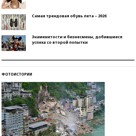
Самая трендовая обувь лета – 2026
Знаменитости и бизнесмены, добившиеся
успеха со второй попытки
Как защититься от солнца на курорте?
ФОТОИСТОРИИ
Кто изобрел средства связи?