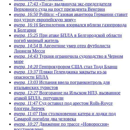
вчера, 17:43
«Тиса» выдвинула экс-председателя
Верховного суда на пост президента Венгрии
вчера, 16:50
Politico: «Газовая авантюра Германии ставит
под угрозу европейскую зиму»
вчера, 16:16
Беспилотник взорвался вблизи газопровода
в Болгарии
вчера, 15:25
При атаке БПЛА в Белгородской области
погиб мирный житель
вчера, 14:54
В Аргентине умер отец футболиста
Лионеля Месси
вчера, 14:43
Турция ограничила судоходство в Черном
море
вчера, 14:20
Генпрокурором США стал Тодд Бланш
вчера, 13:37
Пляжи Геленджика закрыты из-за
опасности БПЛА
вчера, 13:03
Испания ввела погранконтроль для
итальянских туристов
вчера, 12:27
Возгорание на Ильском НПЗ, вызванное
атакой БПЛА, потушили
вчера, 11:47
Суд оставил под арестом Rolls-Royce
блогера Лерчек
вчера, 11:07
При столкновении катера и лодки под
Самарой погибли два человека
вчера, 10:27
Движение по трассе «Новороссия»
восстановлено