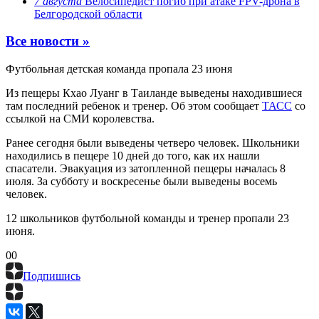
7 августа
Велосипедист погиб при атаке FPV-дрона в
Белгородской области
Все новости »
Футбольная детская команда пропала 23 июня
Из пещеры Кхао Луанг в Таиланде выведены находившиеся
там последний ребенок и тренер. Об этом сообщает
ТАСС
со
ссылкой на СМИ королевства.
Ранее сегодня были выведены четверо человек. Школьники
находились в пещере 10 дней до того, как их нашли
спасатели. Эвакуация из затопленной пещеры началась 8
июля. За субботу и воскресенье были выведены восемь
человек.
12 школьников футбольной команды и тренер пропали 23
июня.
0
0
Подпишись