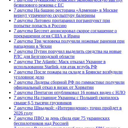
безвизового режима с ЕС
7 августа
На башню ресторана «Армения» в Москве
вернут утраченную скульптуру балерины
7 августа
Литовец протаранил погранпункт при
попытке попасть в Россию
7 августа
Бессент анонсировал скорое соглашение о
прекращении огня США и Ирана
7 августа
Три человека получили ножевые ранения при
нападении в Чехии
7 августа
Путин поручил выделить средства на новые
РЛС для Белгородской области
7 августа
The Atlantic: Маск отказал Украине в
использовании Starlink для атак вглубь РФ
7 августа
После пожара на складе в Брянске возбудили
уголовное дело
7 августа
Лидеры сборной РФ по гимнастике получили
официальный отказ в визах от Хорватии
7 августа
Пентагон опубликовал 16 новых видео с НЛО
7 августа
На границе Украины с Польшей скопилось
свыше 6,5 тысячи грузовиков
7 августа
Швыдкой: «Интервидение» точно пройдет в
2026 году
7 августа
ПВО за день сбила еще 75 украинских
беспилотников над Россией