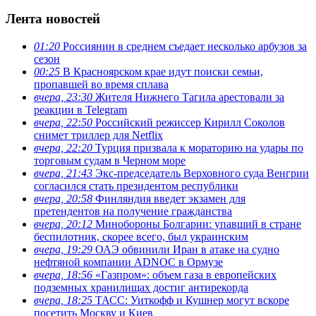
Лента новостей
01:20
Россиянин в среднем съедает несколько арбузов за
сезон
00:25
В Красноярском крае идут поиски семьи,
пропавшей во время сплава
вчера, 23:30
Жителя Нижнего Тагила арестовали за
реакции в Теlegram
вчера, 22:50
Российский режиссер Кирилл Соколов
снимет триллер для Netflix
вчера, 22:20
Турция призвала к мораторию на удары по
торговым судам в Черном море
вчера, 21:43
Экс-председатель Верховного суда Венгрии
согласился стать президентом республики
вчера, 20:58
Финляндия введет экзамен для
претендентов на получение гражданства
вчера, 20:12
Минобороны Болгарии: упавший в стране
беспилотник, скорее всего, был украинским
вчера, 19:29
ОАЭ обвинили Иран в атаке на судно
нефтяной компании ADNOC в Ормузе
вчера, 18:56
«Газпром»: объем газа в европейских
подземных хранилищах достиг антирекорда
вчера, 18:25
ТАСС: Уиткофф и Кушнер могут вскоре
посетить Москву и Киев