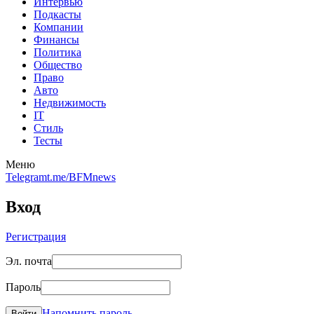
Интервью
Подкасты
Компании
Финансы
Политика
Общество
Право
Авто
Недвижимость
IT
Стиль
Тесты
Меню
Telegram
t.me/BFMnews
Вход
Регистрация
Эл. почта
Пароль
Напомнить пароль
Войти