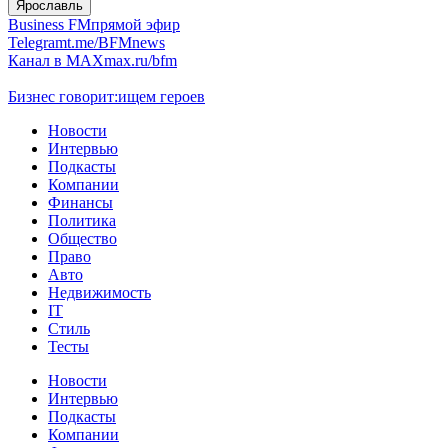
Ярославль
Business FM
прямой эфир
Telegram
t.me/BFMnews
Канал в MAX
max.ru/bfm
Бизнес говорит:
ищем героев
Новости
Интервью
Подкасты
Компании
Финансы
Политика
Общество
Право
Авто
Недвижимость
IT
Стиль
Тесты
Новости
Интервью
Подкасты
Компании