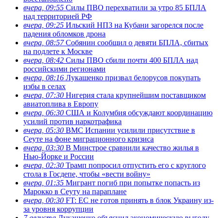
вчера, 09:55
Силы ПВО перехватили за утро 85 БПЛА
над территорией РФ
вчера, 09:25
Ильский НПЗ на Кубани загорелся после
падения обломков дрона
вчера, 08:57
Собянин сообщил о девяти БПЛА, сбитых
на подлете к Москве
вчера, 08:42
Силы ПВО сбили почти 400 БПЛА над
российскими регионами
вчера, 08:16
Лукашенко призвал белорусов покупать
избы в селах
вчера, 07:30
Нигерия стала крупнейшим поставщиком
авиатоплива в Европу
вчера, 06:30
США и Колумбия обсуждают координацию
усилий против наркотрафика
вчера, 05:30
ВМС Испании усилили присутствие в
Сеуте на фоне миграционного кризиса
вчера, 03:30
В Минстрое сравнили качество жилья в
Нью-Йорке и России
вчера, 02:30
Трамп попросил отпустить его с круглого
стола в Госдепе, чтобы «вести войну»
вчера, 01:35
Мигрант погиб при попытке попасть из
Марокко в Сеуту на параплане
вчера, 00:30
FT: ЕС не готов принять в блок Украину из-
за уровня коррупции
7 августа
Лукашенко объяснил экономическую выгоду