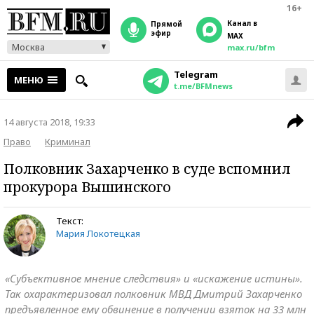
16+
Канал в
прямой
эфир
MAX
Москва
max.ru/bfm
Telegram
МЕНЮ
t.me/BFMnews
14 августа 2018, 19:33
Право
Криминал
Полковник Захарченко в суде вспомнил
прокурора Вышинского
Текст:
Мария Локотецкая
«Субъективное мнение следствия» и «искажение истины».
Так охарактеризовал полковник МВД Дмитрий Захарченко
предъявленное ему обвинение в получении взяток на 33 млн