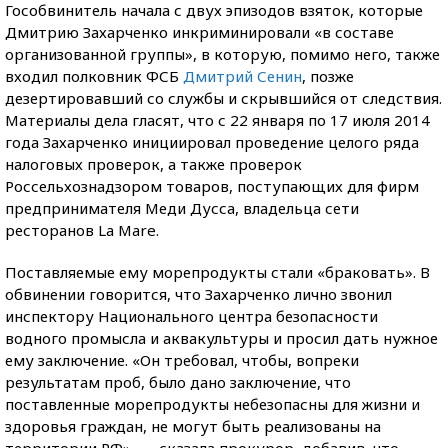
Гособвинитель начала с двух эпизодов взяток, которые
Дмитрию Захарченко инкриминировали «в составе
организованной группы», в которую, помимо него, также
входил полковник ФСБ
Дмитрий Сенин
, позже
дезертировавший со службы и скрывшийся от следствия.
Материалы дела гласят, что с 22 января по 17 июля 2014
года Захарченко инициировал проведение целого ряда
налоговых проверок, а также проверок
Россельхознадзором товаров, поступающих для фирм
предпринимателя Меди Дусса, владельца сети
ресторанов La Mare.
Поставляемые ему морепродукты стали «браковать». В
обвинении говорится, что Захарченко лично звонил
инспектору Национального центра безопасности
водного промысла и аквакультуры и просил дать нужное
ему заключение. «Он требовал, чтобы, вопреки
результатам проб, было дано заключение, что
поставленные морепродукты небезопасны для жизни и
здоровья граждан, не могут быть реализованы на
территории РФ», — сказала прокурор, добавив, что