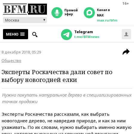
16+
Канал в
прямой
эфир
MAX
Москва
max.ru/bfm
Telegram
МЕНЮ
t.me/BFMnews
8 декабря 2018, 05:29
Общество
Эксперты Роскачества дали совет по
выбору новогодней елки
Нужно покупать натуральное дерево в специализированных
точках продажи
Эксперты Роскачества рассказали, как выбрать
новогоднее дерево, не навредив природе, и как за ним
ухаживать. По их словам, нужно выбирать именно живую
елку, которая выращена на специальной плантации,