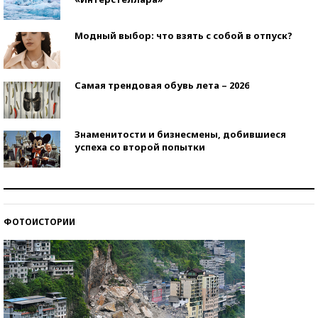
Модный выбор: что взять с собой в отпуск?
Самая трендовая обувь лета – 2026
Знаменитости и бизнесмены, добившиеся
успеха со второй попытки
Как защититься от солнца на курорте?
ФОТОИСТОРИИ
Кто изобрел средства связи?