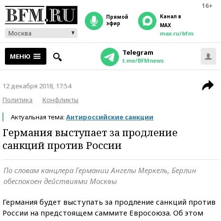
16+
Канал в
прямой
эфир
MAX
Москва
max.ru/bfm
Telegram
МЕНЮ
t.me/BFMnews
12 декабря 2018, 17:54
Политика
Конфликты
Актуальная тема:
Антироссийские санкции
Германия выступает за продление
санкций против России
По словам канцлера Германии Ангелы Меркель, Берлин
обеспокоен действиями Москвы
Германия будет выступать за продление санкций против
России на предстоящем саммите Евросоюза. Об этом