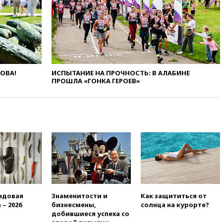
официальным визитом
19:58
В Госдуму будет внесен
законопроект об отмене ЕГЭ
19:50
Аэропорты Сочи и
Ярославля приостановили
работу
ЛОВА!
ИСПЫТАНИЕ НА ПРОЧНОСТЬ: В АЛАБИНЕ
19:35
WP: Трамп призвал
ПРОШЛА «ГОНКА ГЕРОЕВ»
доноров-республиканцев
поддержать Вэнса на выборах
2028 года
19:20
Число ломбардов в РФ
превысило максимум 2022
года
19:15
Жуковский и аэропорт
Геленджика возобновили
работу
19:00
Путин уточнил порядок
ндовая
Знаменитости и
Как защититься от
присвоения воинских званий
 – 2026
бизнесмены,
солнца на курорте?
добровольцам
добившиеся успеха со
18:50
Euractiv: восток