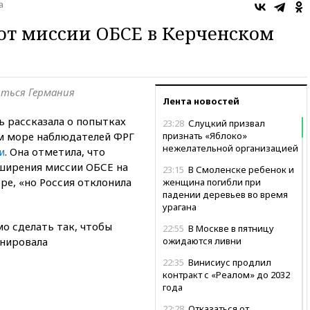
а
 от миссии ОБСЕ в Керченском
иться Германия
Лента новостей
ь рассказала о попытках
23:28
Слуцкий призвал
м море наблюдателей ФРГ
признать «Яблоко»
нежелательной организацией
и
. Она отметила, что
ширения миссии ОБСЕ на
23:15
В Смоленске ребенок и
ре, «но Россия отклонила
женщина погибли при
падении деревьев во время
урагана
о сделать так, чтобы
22:55
В Москве в пятницу
онировала
ожидаются ливни
22:35
Винисиус продлил
контракт с «Реалом» до 2032
года
22:28
Отказаться от