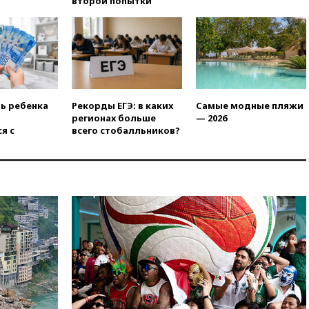
второй попытки
Финляндии приходит в упадок
без российских туристов
18:35
В Жуковском и
аэропорту Геленджика
введены ограничения
18:21
Зюганов присоединился
к критике «Яблока»
ть ребенка
Рекорды ЕГЭ: в каких
Самые модные пляжи
регионах больше
— 2026
18:15
Четыре человека
я с
всего стобалльников?
пострадали при атаках ВСУ на
Белгородскую область
18:00
Совет мира выбрал
подрядчика для
строительства военной базы в
Газе
17:50
Миронов призвал снять
«Яблоко» с выборов в Госдуму
17:45
Правительство получит
«золотую акцию» в
управлении аэропортом
Шереметьево