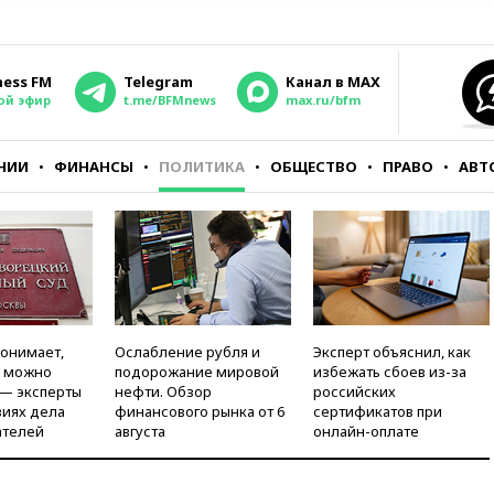
ness FM
Telegram
Канал в MAX
ой эфир
t.me/BFMnews
max.ru/bfm
НИИ
ФИНАНСЫ
ПОЛИТИКА
ОБЩЕСТВО
ПРАВО
АВТ
понимает,
Ослабление рубля и
Эксперт объяснил, как
и можно
подорожание мировой
избежать сбоев из-за
 — эксперты
нефти. Обзор
российских
виях дела
финансового рынка от 6
сертификатов при
ателей
августа
онлайн-оплате