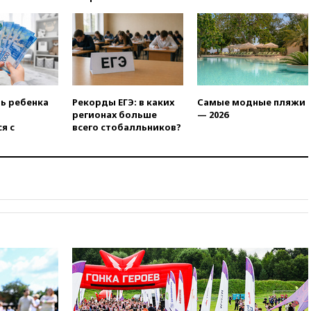
21:10
РФ не получала
обращений о прекращении
концессии строительства ж/д
в Армении
21:00
В России вновь
обсуждают эксперимент по
онлайн-продаже алкоголя
ть ребенка
Рекорды ЕГЭ: в каких
Самые модные пляжи
20:45
Матвиенко: россиянам
регионах больше
— 2026
могут рекомендовать не
я с
всего стобалльников?
посещать Армению
20:35
ПВО за день сбила еще
281 украинский беспилотник
над Россией
20:27
Ямпольская призвала
оптимизировать олимпиады
для поступления в вузы
20:15
Минтранс предложил
оплачивать защиту дорог от
БПЛА из средств на ремонт
20:00
Зеленский 8 августа
посетит Сербию с