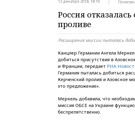
12 декабря 2018, 18:10
Политик
Россия отказалась
проливе
Расширения миссии пыталась доб
Канцлер Германии Ангела Меркел
добиться присутствия в Азовско
и Франции, передает
РИА Новост
Германия пыталась добиться рас
Керченский пролив и Азовское мо
это предложение».
Меркель добавила, что необходим
миссия ОБСЕ на Украине функци
беспрепятственно.