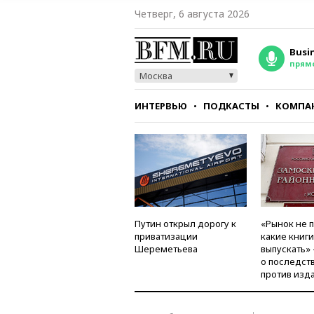
Четверг, 6 августа 2026
Busi
прям
Москва
ИНТЕРВЬЮ
ПОДКАСТЫ
КОМПА
СТИЛЬ
ТЕСТЫ
Путин открыл дорогу к
«Рынок не 
приватизации
какие книг
Шереметьева
выпускать»
о последст
против изд