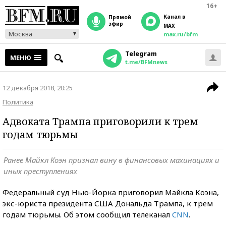
16+
Канал в
прямой
эфир
MAX
Москва
max.ru/bfm
Telegram
МЕНЮ
t.me/BFMnews
12 декабря 2018, 20:25
Политика
Адвоката Трампа приговорили к трем
годам тюрьмы
Ранее Майкл Коэн признал вину в финансовых махинациях и
иных преступлениях
Федеральный суд Нью-Йорка приговорил Майкла Коэна,
экс-юриста президента США Дональда Трампа, к трем
годам тюрьмы. Об этом сообщил телеканал
CNN
.