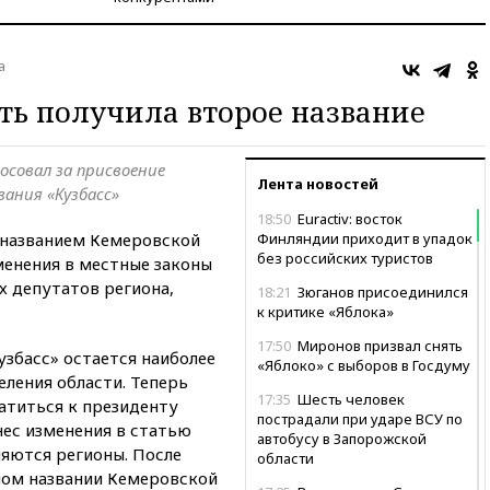
а
ть получила второе название
осовал за присвоение
Лента новостей
ания «Кузбасс»
18:50
Euractiv: восток
 названием Кемеровской
Финляндии приходит в упадок
без российских туристов
менения в местные законы
х депутатов региона,
18:21
Зюганов присоединился
к критике «Яблока»
17:50
Миронов призвал снять
збасс» остается наиболее
«Яблоко» с выборов в Госдуму
ления области. Теперь
17:35
Шесть человек
атиться к президенту
пострадали при ударе ВСУ по
нес изменения в статью
автобусу в Запорожской
ляются регионы. После
области
ном названии Кемеровской