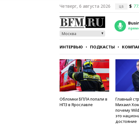
Четверг, 6 августа 2026
$
77
ЦБ
Busi
прям
Москва
ИНТЕРВЬЮ
ПОДКАСТЫ
КОМПА
СТИЛЬ
ТЕСТЫ
Обломки БПЛА попали в
Главный стр
НПЗ в Ярославле
Михаил Хом
почему Wild
это национ
достояние