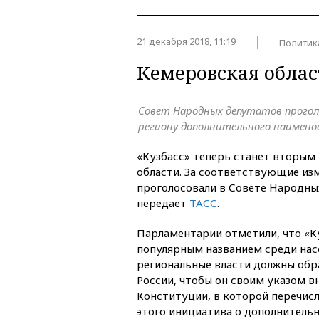
21 декабря 2018, 11:19
Политик
Кемеровская облас
Совет Народных депутатов прогол
региону дополнительного наименов
«Кузбасс» теперь станет вторым
области. За соответствующие из
проголосовали в Совете Народны
передает
ТАСС
.
Парламентарии отметили, что «Ку
популярным названием среди насе
региональные власти должны обр
России, чтобы он своим указом в
Конституции, в которой перечис
этого инициатива о дополнитель