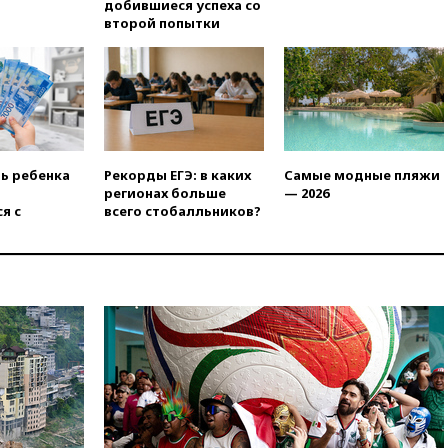
добившиеся успеха со
пострадали пять человек
второй попытки
12:44
МВД: число
преступлений, связанных с
отмыванием денег, достигло
рекордного показателя
12:40
В Подмосковье
женщина и трехлетний
ребенок погибли при падении
ть ребенка
Рекорды ЕГЭ: в каких
Самые модные пляжи
из окна
регионах больше
— 2026
я с
всего стобалльников?
12:22
В России с 1 сентября
изменятся билеты на
общественный транспорт
12:15
Иран и Оман
согласовали главные пункты
сделки по открытию
Ормузского пролива
11:58
Politico: США
восстановили обмен
разведданными с Украиной
11:58
Великобритания