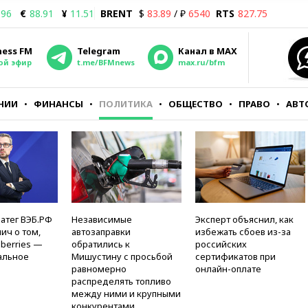
.96
€
88.91
¥
11.51
BRENT
$
83.89
/ ₽
6540
RTS
827.75
ness FM
Telegram
Канал в MAX
ой эфир
t.me/BFMnews
max.ru/bfm
НИИ
ФИНАНСЫ
ПОЛИТИКА
ОБЩЕСТВО
ПРАВО
АВТ
атег ВЭБ.РФ
Независимые
Эксперт объяснил, как
ич о том,
автозаправки
избежать сбоев из-за
berries —
обратились к
российских
альное
Мишустину с просьбой
сертификатов при
равномерно
онлайн-оплате
распределять топливо
между ними и крупными
конкурентами