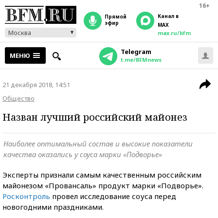
16+
Канал в
прямой
эфир
MAX
Москва
max.ru/bfm
Telegram
МЕНЮ
t.me/BFMnews
21 декабря 2018, 14:51
Общество
Назван лучший российский майонез
Наиболее оптимальный состав и высокие показатели
качества оказались у соуса марки «Подворье»
Эксперты признали самым качественным российским
майонезом «Провансаль» продукт марки «Подворье».
Росконтроль
провел исследование соуса перед
новогодними праздниками.