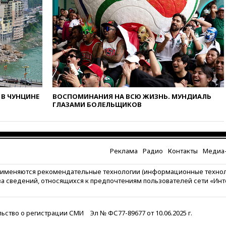
09:32
В Тверской области
обломки дрона повредили
фасад логокомплекса
Wildberries
09:18
В Ярославской области
отражена самая
массированная атака БПЛА
09:16
Трамп сообщил об
огромном запасе боеприпасов
В ЧУНЦИНЕ
ВОСПОМИНАНИЯ НА ВСЮ ЖИЗНЬ. МУНДИАЛЬ
в США
ГЛАЗАМИ БОЛЕЛЬЩИКОВ
08:54
В Таиланде сегодня
прощаются с молодыми
россиянами, жестоко убитыми
в Паттайе
Реклама
Радио
Контакты
Медиа-
08:26
Летчики с упавшего
самолета в Приангарье
рименяются рекомендательные технологии (информационные техно
отделались ссадинами и
за сведений, относящихся к предпочтениям пользователей сети «Ин
ушибами
07:40
Таджикистан и
SpaceX/Starlink расширяют
ьство о регистрации СМИ
Эл № ФС77-89677 от 10.06.2025 г.
сотрудничество в сфере