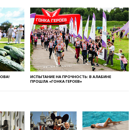
согласовали главные пункты
сделки по открытию
Ормузского пролива
11:58
Politico: США
восстановили обмен
разведданными с Украиной
11:58
Великобритания
расширила санкции против
России
11:37
В Ярославской области
обломки БПЛА упали в
резервуары НПЗ
ЛОВА!
ИСПЫТАНИЕ НА ПРОЧНОСТЬ: В АЛАБИНЕ
11:19
МИД России ответил на
ПРОШЛА «ГОНКА ГЕРОЕВ»
критику мэра Хиросимы в
годовщину ядерной
бомбардировки
10:57
Оверчук заявил о
сокращении товарооборота
России и Армении на две
трети