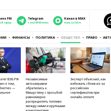
ness FM
Telegram
Канал в MAX
ой эфир
t.me/BFMnews
max.ru/bfm
НИИ
ФИНАНСЫ
ПОЛИТИКА
ОБЩЕСТВО
ПРАВО
АВТ
атег ВЭБ.РФ
Независимые
Эксперт объяснил, как
ич о том,
автозаправки
избежать сбоев из-за
berries —
обратились к
российских
альное
Мишустину с просьбой
сертификатов при
равномерно
онлайн-оплате
распределять топливо
между ними и крупными
конкурентами