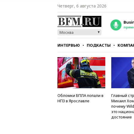
Четверг, 6 августа 2026
Busi
прям
Москва
ИНТЕРВЬЮ
ПОДКАСТЫ
КОМПА
СТИЛЬ
ТЕСТЫ
Обломки БПЛА попали в
Главный стр
НПЗ в Ярославле
Михаил Хом
почему Wild
это национ
достояние