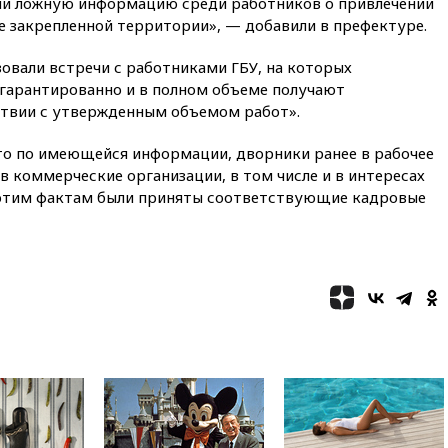
ли ложную информацию среди работников о привлечении
оборонном предприятии
е закрепленной территории», — добавили в префектуре.
14:21
АТОР сообщила о
снижении цен на авиабилеты
зовали встречи с работниками ГБУ, на которых
в России
«гарантированно и в полном объеме получают
14:19
Масштабный сбой
ствии с утвержденным объемом работ».
произошел в рунете
то по имеющейся информации, дворники ранее в рабочее
14:14
«Ведомости»: Озон банк
не пострадает от британских
в коммерческие организации, в том числе и в интересах
санкций
 этим фактам были приняты соответствующие кадровые
13:58
Медведев назвал
Японию вассалом США
13:45
В Петербурге достроили
новый тоннель зеленой ветки
метро
13:38
В эфире «Радиостанции
Судного дня» прозвучали три
сообщения
13:29
Восемь человек
пострадали при наезде
автомобиля на толпу в Омске