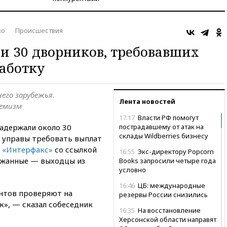
во
Происшествия
и 30 дворников, требовавших
аботку
его зарубежья.
Лента новостей
ремизм
17:17
Власти РФ помогут
адержали около 30
пострадавшему от атак на
склады Wildberries бизнесу
 управы требовать выплат
л
«Интерфакс»
со ссылкой
16:55
Экс-директору Popcorn
ержанные — выходцы из
Books запросили четыре года
условно
16:46
ЦБ: международные
нтов проверяют на
резервы России снизились
к», — сказал собеседник
16:35
На восстановление
Херсонской области направят