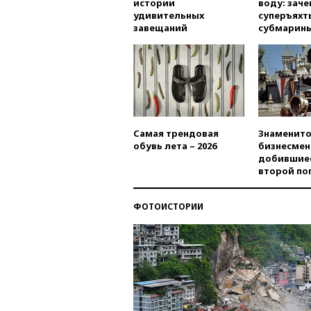
истории
воду: заче
удивительных
суперъяхт
завещаний
субмарин
Самая трендовая
Знаменито
обувь лета – 2026
бизнесмен
добившиес
второй по
ФОТОИСТОРИИ