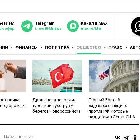
ness FM
Telegram
Канал в MAX
ой эфир
t.me/BFMnews
max.ru/bfm
НИИ
ФИНАНСЫ
ПОЛИТИКА
ОБЩЕСТВО
ПРАВО
АВТ
 вторичка
Дрон снова повредил
Георгий Бовт об
но дорожает
турецкий сухогруз у
«адских» санкциях
берегов Новороссийска
против РФ, которые
поддержал Сенат США
Происшествия