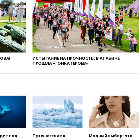
огня США и Ирана
вчера, 22:15
Три человека
получили ножевые ранения
при нападении в Чехии
вчера, 22:00
Путин поручил
выделить средства на новые
РЛС для Белгородской
области
ЛОВА!
ИСПЫТАНИЕ НА ПРОЧНОСТЬ: В АЛАБИНЕ
вчера, 21:56
The Atlantic: Маск
ПРОШЛА «ГОНКА ГЕРОЕВ»
отказал Украине в
использовании Starlink для
атак вглубь РФ
вчера, 21:35
После пожара на
складе в Брянске возбудили
уголовное дело
вчера, 21:26
Лидеры сборной
РФ по гимнастике получили
официальный отказ в визах от
Хорватии
вчера, 21:15
Пентагон
одит под
Путешествие в
Модный выбор: что