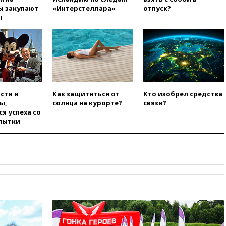
войну»
ы закупают
«Интерстеллара»
отпуск?
ы
01:35
Мигрант погиб при
попытке попасть из Марокко в
Сеуту на параплане
00:30
FT: ЕС не готов принять в
блок Украину из-за уровня
коррупции
вчера, 23:35
Лукашенко
сти и
Как защититься от
Кто изобрел средства
объяснил экономическую
ы,
солнца на курорте?
связи?
выгоду безвизового режима с
я успеха со
ЕС
пытки
вчера, 22:59
На башню
ресторана «Армения» в
Москве вернут утраченную
скульптуру балерины
вчера, 22:45
Литовец
протаранил погранпункт при
попытке попасть в Россию
вчера, 22:28
Бессент
анонсировал скорое
соглашение о прекращении