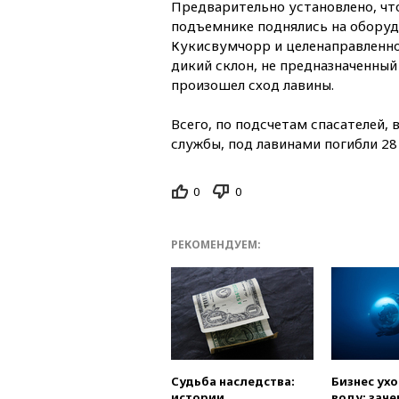
Предварительно установлено, что
подъемнике поднялись на оборуд
Кукисвумчорр и целенаправленно
дикий склон, не предназначенный 
произошел сход лавины.
Всего, по подсчетам спасателей, 
службы, под лавинами погибли 28 
0
0
РЕКОМЕНДУЕМ:
Судьба наследства:
Бизнес ух
истории
воду: заче