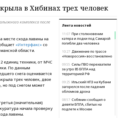
крыла в Хибинах трех человек
олыжного комплекса после
Лента новостей
11:07
При столкновении
а месте схода лавины на
катера и лодки под Самарой
погибли два человека
ообщает
«Интерфакс»
со
манской области.
10:27
Движение по трассе
«Новороссия» восстановлено
12 единиц техники, от МЧС
09:55
Силы ПВО перехватили
ики. По данным
за утро 85 БПЛА над
едшего снега оценивается
территорией РФ
акрыла трех человек, двое
09:25
Ильский НПЗ на Кубани
, но под снегом может
загорелся после падения
обломков дрона
08:57
Собянин сообщил о
третья (значительная)
девяти БПЛА, сбитых на
окуратура начала проверку
подлете к Москве
ода лавины.
08:42
Силы ПВО сбили почти