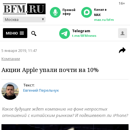
16+
Канал в
прямой
эфир
MAX
Москва
max.ru/bfm
Telegram
МЕНЮ
t.me/BFMnews
5 января 2019, 11:47
Компании
Акции Apple упали почти на 10%
Текст:
Евгений Перельчук
Какое будущее ждет компанию на фоне непростых
отношений с китайским рынком? И подешевеют ли iPhone?