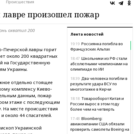
Происшествия
й лавре произошел пожар
гонь охватил 200
Лента новостей
19:19
Россиянка погибла во
о-Печерской лавры горит
Французских Альпах
яет около 200 квадратных
18:47
Школьники из РФ стали
й на Государственную
абсолютными чемпионами на
ям Украины.
олимпиаде по ИИ
18:39
Два человека погибли в
ажное отдельно стоящее
результате удара ВСУ по
кому комплексу Киево-
многоэтажке в Керчи
тельным данным, пожар
18:18
Товарооборот Китая и
тором этаже с последующим
России вырос в этом году
. На месте происшествия
более чем на четверть
и около 44 спасателей.
17:48
Bloomberg:
авиакомпании США обязали
ископ Украинской
проверить самолеты Boeing на