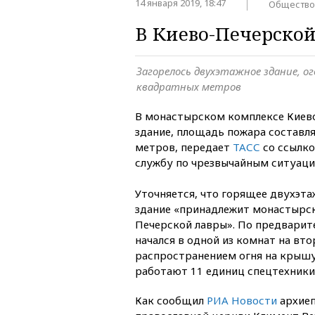
14 января 2019, 18:47
Общество
В Киево-Печерско
Загорелось двухэтажное здание, о
квадратных метров
В монастырском комплексе Киев
здание, площадь пожара составл
метров, передает
ТАСС
со ссылко
службу по чрезвычайным ситуаци
Уточняется, что горящее двухэт
здание «принадлежит монастырс
Печерской лавры». По предвари
начался в одной из комнат на в
распространением огня на крышу
работают 11 единиц спецтехники 
Как сообщил
РИА Новости
архиеп