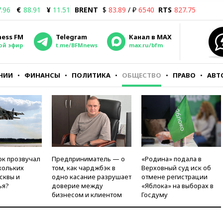
.96
€
88.91
¥
11.51
BRENT
$
83.89
/ ₽
6540
RTS
827.75
ness FM
Telegram
Канал в MAX
ой эфир
t.me/BFMnews
max.ru/bfm
НИИ
ФИНАНСЫ
ПОЛИТИКА
ОБЩЕСТВО
ПРАВО
АВТ
ок прозвучал
Предприниматель — о
«Родина» подала в
кольких
том, как чарджбэк в
Верховный суд иск об
сквы и
одно касание разрушает
отмене регистрации
ья?
доверие между
«Яблока» на выборах в
бизнесом и клиентом
Госдуму