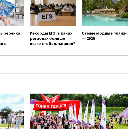
16:16
Движение по
Крымскому мосту
перекрывали второй раз за
день
16:00
Создатели пирамиды
АФК «Наследие» получили от
ть ребенка
Рекорды ЕГЭ: в каких
Самые модные пляжи
шести до 12 лет колонии
регионах больше
— 2026
я с
всего стобалльников?
15:45
Верховный суд 10
августа рассмотрит иск о
снятии «Яблока» с выборов
15:35
Четыре человека
пострадали при пожаре на
складе с красками в Брянске
15:15
«Аэрофлот» с 1 октября
возобновит ежедневные
рейсы в Абу-Даби
14:52
Турция, Саудовская
Аравия и Пакистан
объединились в военный
альянс
14:39
Экс-издатель Popcorn