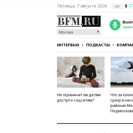
Пятница, 7 августа 2026
$
77
ЦБ
Busi
прям
Москва
ИНТЕРВЬЮ
ПОДКАСТЫ
КОМПА
СТИЛЬ
ТЕСТЫ
Не ограничат ли детям
Что за хлоп
доступ к соцсетям?
сразу в нес
районах Мо
Подмосков