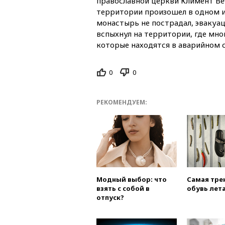
православной церкви Климент Ве
территории произошел в одном и
монастырь не пострадал, эвакуац
вспыхнул на территории, где мно
которые находятся в аварийном 
0
0
РЕКОМЕНДУЕМ:
Модный выбор: что
Самая тре
взять с собой в
обувь лета
отпуск?