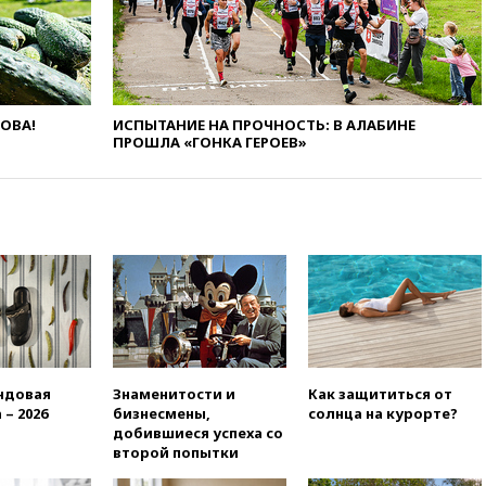
Books получил условный срок
по делу о пропаганде ЛГБТ
14:34
Минпромторг не
намерен сокращать перечень
товаров для параллельного
ЛОВА!
ИСПЫТАНИЕ НА ПРОЧНОСТЬ: В АЛАБИНЕ
импорта
ПРОШЛА «ГОНКА ГЕРОЕВ»
14:14
Роспотребнадзор
одобрил открытие сезона на
105 пляжах в Анапе
14:09
Глава Тувы включил
сенатора Нарусову в список
кандидатов в Совфед
13:57
Wildberries запустит
программу по открытию
партнерских хабов
13:53
Сенаторы Аргентины
ндовая
Знаменитости и
Как защититься от
одобрили скандальный
 – 2026
бизнесмены,
солнца на курорте?
законопроект о частной
добившиеся успеха со
собственности
второй попытки
13:36
ABC News: запасы