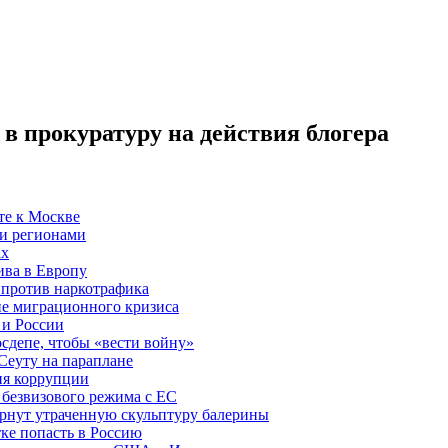
в прокуратуру на действия блогера
те к Москве
и регионами
ах
ива в Европу
против наркотрафика
е миграционного кризиса
 и России
осдепе, чтобы «вести войну»
Сеуту на параплане
вня коррупции
безвизового режима с ЕС
рнут утраченную скульптуру балерины
ке попасть в Россию