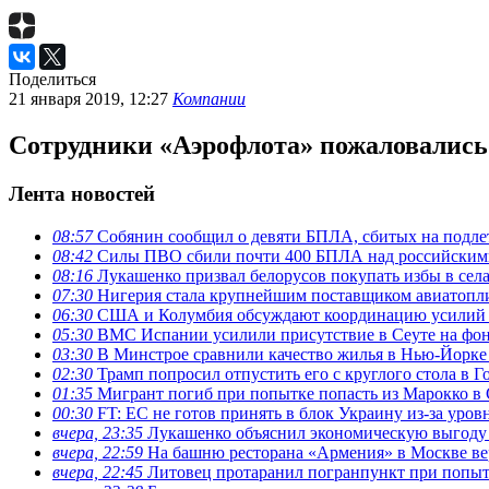
Поделиться
21 января 2019, 12:27
Компании
Сотрудники «Аэрофлота» пожаловались 
Лента новостей
08:57
Собянин сообщил о девяти БПЛА, сбитых на подле
08:42
Силы ПВО сбили почти 400 БПЛА над российским
08:16
Лукашенко призвал белорусов покупать избы в сел
07:30
Нигерия стала крупнейшим поставщиком авиатопл
06:30
США и Колумбия обсуждают координацию усилий 
05:30
ВМС Испании усилили присутствие в Сеуте на фон
03:30
В Минстрое сравнили качество жилья в Нью-Йорке
02:30
Трамп попросил отпустить его с круглого стола в Г
01:35
Мигрант погиб при попытке попасть из Марокко в 
00:30
FT: ЕС не готов принять в блок Украину из-за уро
вчера, 23:35
Лукашенко объяснил экономическую выгоду 
вчера, 22:59
На башню ресторана «Армения» в Москве ве
вчера, 22:45
Литовец протаранил погранпункт при попыт