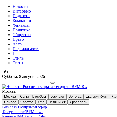
Новости
Интервью
Подкасты
Компании
Финансы
Политика
Общество
Право
Авто
Недвижимость
IT
Стиль
Тесты
16+
Суббота, 8 августа 2026
Москва
Москва
Санкт-Петербург
Барнаул
Вологда
Екатеринбург
Каз
Самара
Саратов
Уфа
Челябинск
Ярославль
Business FM
прямой эфир
Telegram
t.me/BFMnews
Канал в MAX
max.ru/bfm