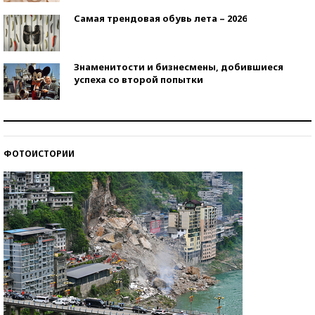
Самая трендовая обувь лета – 2026
Знаменитости и бизнесмены, добившиеся
успеха со второй попытки
Как защититься от солнца на курорте?
ФОТОИСТОРИИ
Кто изобрел средства связи?