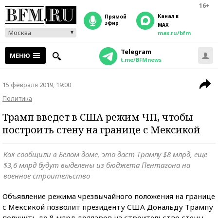
16+
Канал в
прямой
эфир
MAX
Москва
max.ru/bfm
Telegram
МЕНЮ
t.me/BFMnews
15 февраля 2019, 19:00
Политика
Трамп введет в США режим ЧП, чтобы
построить стену на границе с Мексикой
Как сообщили в Белом доме, это даст Трампу $8 млрд, еще
$3,6 млрд будут выделены из бюджета Пентагона на
военное строительство
Объявление режима чрезвычайного положения на границе
с Мексикой позволит президенту США Дональду Трампу
получить до 8 млрд долларов на строительство стены.